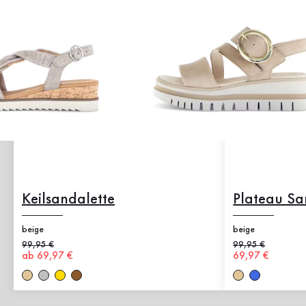
Keilsandalette
Plateau Sa
beige
beige
Alter Preis
99,95 €
Alter Preis
99,95 €
Neuer Preis
ab 69,97 €
Neuer Preis
69,97 €