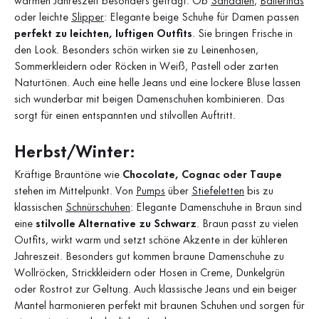
warmen Jahreszeit besonders gefragt. Ob
Sandalen
,
Ballerinas
oder leichte
Slipper
: Elegante beige Schuhe für Damen passen
perfekt zu leichten, luftigen Outfits
. Sie bringen Frische in
den Look. Besonders schön wirken sie zu Leinenhosen,
Sommerkleidern oder Röcken in Weiß, Pastell oder zarten
Naturtönen. Auch eine helle Jeans und eine lockere Bluse lassen
sich wunderbar mit beigen Damenschuhen kombinieren. Das
sorgt für einen entspannten und stilvollen Auftritt.
Herbst/Winter:
Kräftige Brauntöne wie
Chocolate, Cognac oder Taupe
stehen im Mittelpunkt. Von
Pumps
über
Stiefeletten
bis zu
klassischen
Schnürschuhen
: Elegante Damenschuhe in Braun sind
eine
stilvolle Alternative zu Schwarz
. Braun passt zu vielen
Outfits, wirkt warm und setzt schöne Akzente in der kühleren
Jahreszeit. Besonders gut kommen braune Damenschuhe zu
Wollröcken, Strickkleidern oder Hosen in Creme, Dunkelgrün
oder Rostrot zur Geltung. Auch klassische Jeans und ein beiger
Mantel harmonieren perfekt mit braunen Schuhen und sorgen für