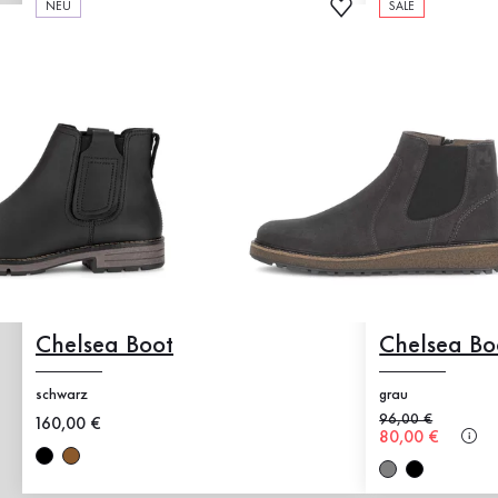
NEU
SALE
Chelsea Boot
Chelsea Bo
schwarz
grau
Alter Preis
96,00 €
Neuer Preis
160,00 €
Neuer Preis
80,00 €