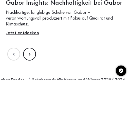
Gabor Insights: Nachhaltigkeit bei Gabor
G
Nachhaltige, langlebige Schuhe von Gabor –
Erh
verantwortungsvoll produziert mit Fokus auf Qualität und
Qua
Klimaschutz.
Sc
Jetzt entdecken
Zu
abor Stories
Schuhtrends für Herbst und Winter 2025/ 2026
Sehr gut (4.79 / 5.00)
Schnelle Lieferung mit DHL
Kostenloser Versand