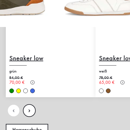
Sneaker low
Sneaker lo
grün
weiß
Alter Preis
84,00 €
Alter Preis
78,00 €
Neuer Preis
70,00 €
Neuer Preis
65,00 €