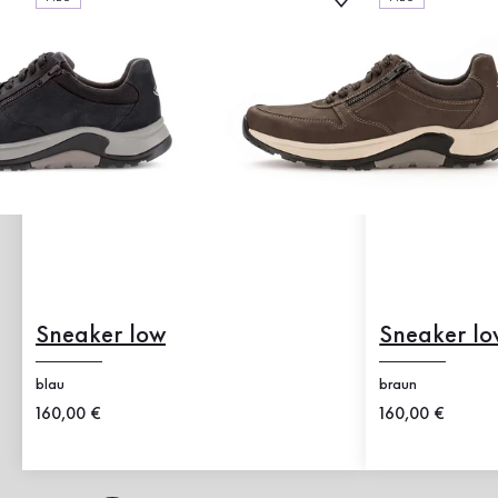
Sneaker low
Sneaker lo
blau
braun
Neuer Preis
160,00 €
Neuer Preis
160,00 €