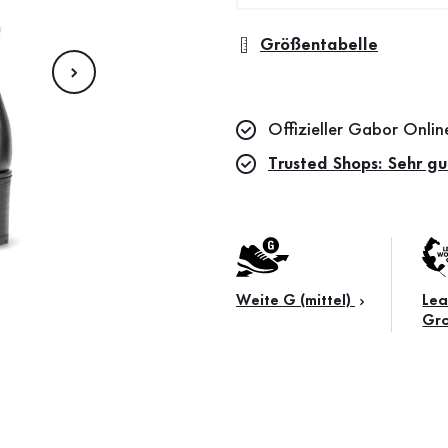
Größentabelle
Offizieller Gabor Onli
Trusted Shops: Sehr gu
Weite G (mittel)
Lea
Gr