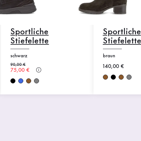
Sportliche
Sportliche
Stiefelette
Stiefelett
schwarz
braun
Alter Preis
90,00 €
Neuer Preis
140,00 €
Neuer Preis
75,00 €