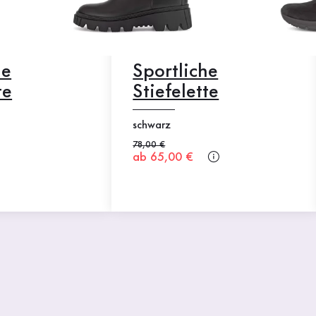
he
Sportliche
te
Stiefelette
schwarz
Alter Preis
78,00 €
Neuer Preis
ab 65,00 €