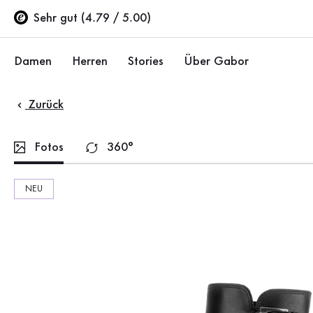
Inhaltsverzeichnis
Zum Hauptinhalt
Zum Inhaltsverzeichnis
Zur Hauptnavigation
Sehr gut (4.79 / 5.00)
Damen
Herren
Stories
Über Gabor
Zurück
Schuhe
Schuhe
Unternehmen
Ballerinas
Sneaker
Nachhaltigkeit
Fotos
360°
Sandalen
Halbschuhe
Gabor Stores
NEU
Sneaker
Stiefel
Händlerbereich
Halbschuhe
Sale %
Karriere
Pumps
Stiefeletten