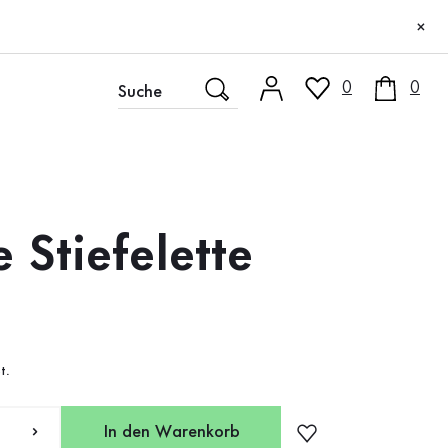
×
0
0
 Stiefelette
t.
In den Warenkorb