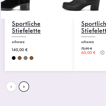
Sportliche
Sportlic
Stiefelette
Stiefelet
schwarz
schwarz
Alter Preis
72,00 €
Neuer Preis
140,00 €
Neuer Preis
60,00 €