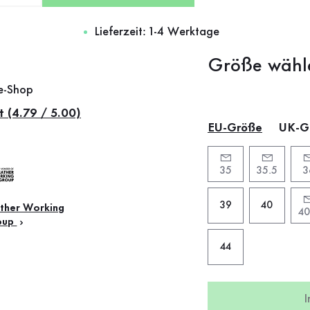
Lieferzeit: 1-4 Werktage
Größe wähl
ne-Shop
t (4.79 / 5.00)
EU-Größe
UK-G
35
35.5
3
39
40
ther Working
40
oup
44