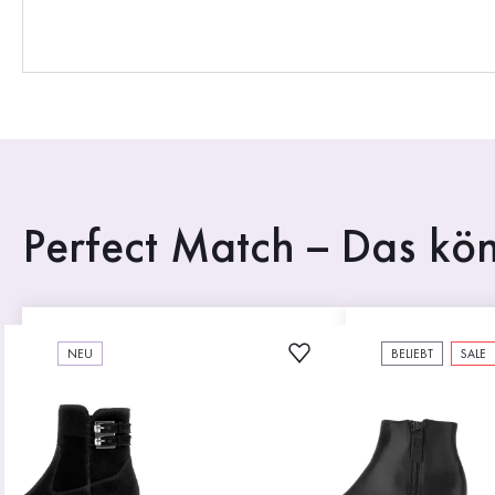
Perfect Match – Das kön
NEU
BELIEBT
SALE