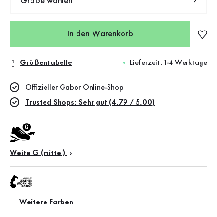
Größe wählen
In den Warenkorb
Größentabelle
Lieferzeit: 1-4 Werktage
Offizieller Gabor Online-Shop
Trusted Shops: Sehr gut (4.79 / 5.00)
Weite G (mittel)
Weitere Farben
Leather Working Group