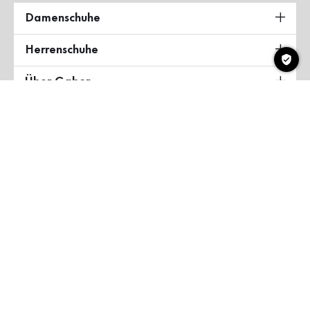
Damenschuhe
Herrenschuhe
Über Gabor
Land & Sprache
Deutschland
Copyright ©2026 Gabor Shoes GmbH
AGB
Datenschutzerklärung
Impressum