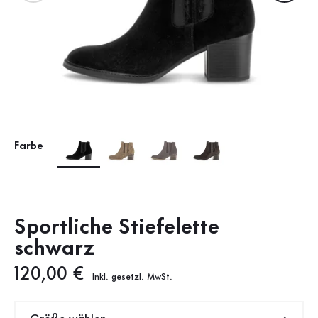
Farbe
Sportliche Stiefelette
schwarz
Neuer Preis
120,00 €
Inkl. gesetzl. MwSt.