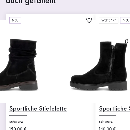
auch gefallen!
NEU
WEITE "K"
NEU
Sportliche Stiefelette
Sportliche 
schwarz
schwarz
Neuer Preis
150,00 €
Neuer Preis
140,00 €