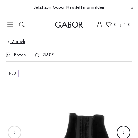
Inhaltsverzeichnis
Zum Hauptinhalt
Zum Inhaltsverzeichnis
Zur Hauptnavigation
Jetzt zum
Gabor Newsletter anmelden
×
0
0
Zurück
Fotos
360°
NEU