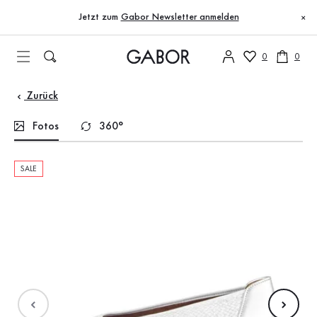
Inhaltsverzeichnis
Zum Hauptinhalt
Zum Inhaltsverzeichnis
Zur Hauptnavigation
Jetzt zum
Gabor Newsletter anmelden
×
0
0
Zurück
Fotos
360°
SALE