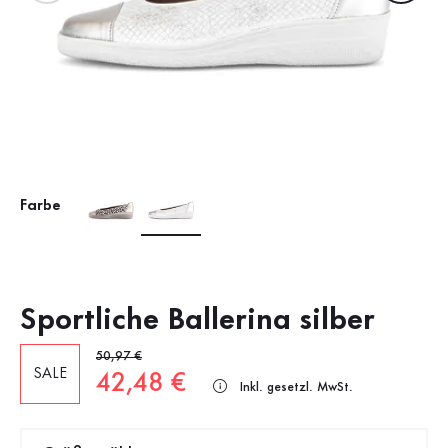
Farbe
Sportliche Ballerina silber
Alter Preis
50,97 €
SALE
Neuer Preis
42,48 €
Inkl. gesetzl. MwSt.