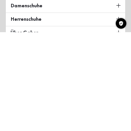
Damenschuhe
Herrenschuhe
Über Gabor
Land & Sprache
Deutschland
Copyright ©2026 Gabor Shoes GmbH
AGB
Datenschutzerklärung
Impressum