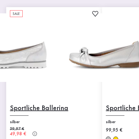
SALE
Sportliche Ballerina
Sportliche 
silber
silber
Alter Preis
59,97 €
Neuer Preis
99,95 €
Neuer Preis
49,98 €