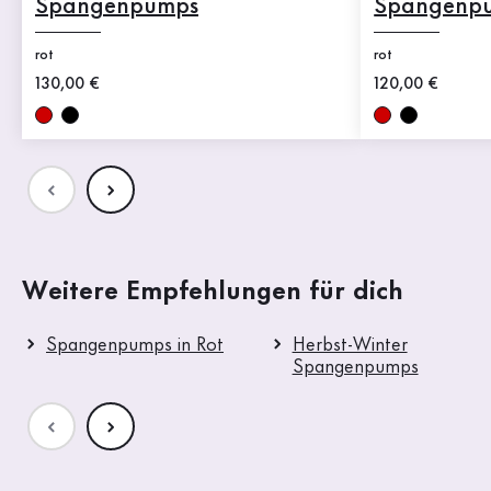
Spangenpumps
Spangenp
rot
rot
Neuer Preis
130,00 €
Neuer Preis
120,00 €
Weitere Empfehlungen für dich
Spangenpumps in Rot
Herbst-Winter
Spangenpumps