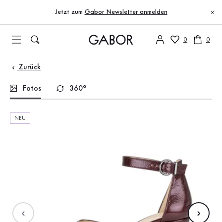
Inhaltsverzeichnis
Zum Hauptinhalt
Zum Inhaltsverzeichnis
Zur Hauptnavigation
Jetzt zum
Gabor Newsletter anmelden
×
0
0
Zurück
Fotos
360°
NEU