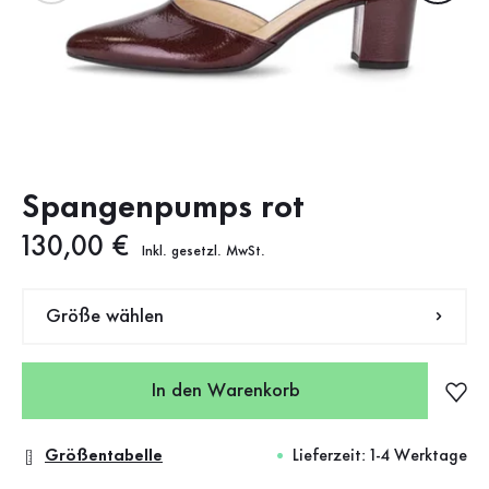
Spangenpumps rot
Neuer Preis
130,00 €
Inkl. gesetzl. MwSt.
Größe wählen
In den Warenkorb
Größentabelle
Lieferzeit: 1-4 Werktage