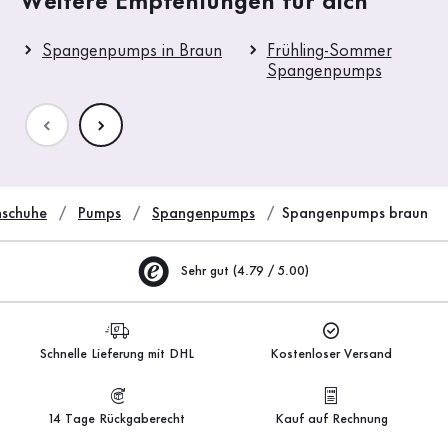
Weitere Empfehlungen für dich
Spangenpumps in Braun
Frühling-Sommer
Spangenpumps
schuhe
Pumps
Spangenpumps
Spangenpumps braun
Sehr gut (4.79 / 5.00)
Schnelle Lieferung mit DHL
Kostenloser Versand
14 Tage Rückgaberecht
Kauf auf Rechnung