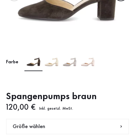
Farbe
Spangenpumps braun
Neuer Preis
120,00 €
Inkl. gesetzl. MwSt.
Größe wählen