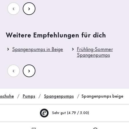
Weitere Empfehlungen für dich
Spangenpumps in Beige
Frühling-Sommer
Spangenpumps
schuhe
Pumps
Spangenpumps
Spangenpumps beige
Sehr gut (4.79 / 5.00)