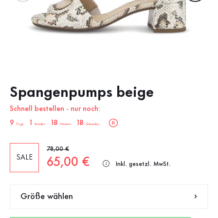
Spangenpumps beige
Schnell bestellen - nur noch:
sale.countdown.description
9
1
18
17
Tage
Stunden
Minuten
Sekunden
Alter Preis
78,00 €
SALE
Neuer Preis
65,00 €
Inkl. gesetzl. MwSt.
Größe wählen