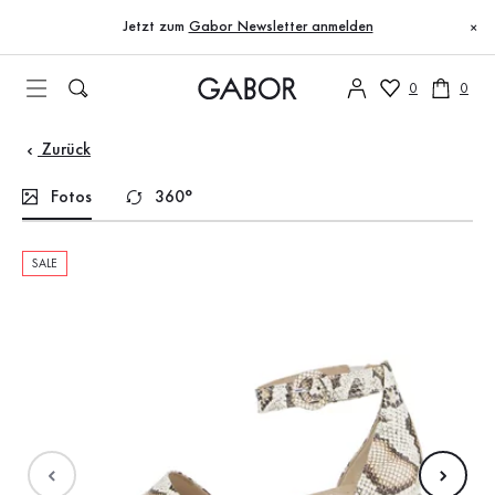
Inhaltsverzeichnis
Zum Hauptinhalt
Zum Inhaltsverzeichnis
Zur Hauptnavigation
Jetzt zum
Gabor Newsletter anmelden
×
0
0
Zurück
Fotos
360°
SALE