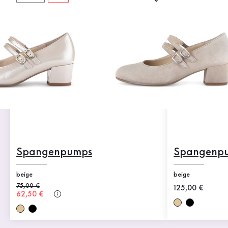
Spangenpumps
Spangenp
beige
beige
Alter Preis
75,00 €
Neuer Preis
125,00 €
Neuer Preis
62,50 €