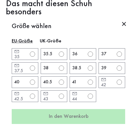
Das macht diesen Schuh
besonders
Produktbeschreibung
Größe wählen
EU-Größe
UK-Größe
Produktinformationen
35.5
36
37
35
Marke:
Gabor
Absatzform:
Blockabsatz
38
38.5
39
37.5
Absatzhöhe:
4 cm
40
40.5
41
Farbe:
beige
42
Schuhspitze:
rund
42.5
43
44
Verschluss:
Klettverschluss
Artikel:
82.902.84
In den Warenkorb
Produktion:
Europa
Gewicht:
0,49 kg