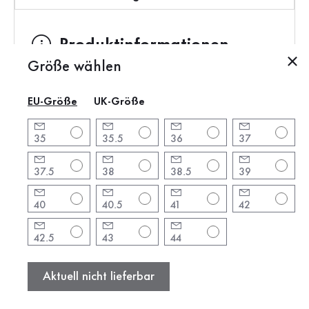
Produktinformationen
Größe wählen
Marke:
Gabor
Absatzform:
Blockabsatz
EU-Größe
UK-Größe
Absatzhöhe:
4 cm
Farbe:
beige
35
35.5
36
37
Schuhspitze:
rund
37.5
38
38.5
39
Verschluss:
Schnalle
Artikel:
82.212.92
40
40.5
41
42
Vorgängerartikel:
62.212.92
Produktion:
Europa
42.5
43
44
Gewicht:
0,52 kg
Aktuell nicht lieferbar
Standard-Verkaufspreis:
125,00 €
Hersteller: