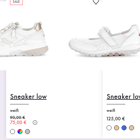
SALE
Sneaker low
Sneaker lo
weiß
weiß
Alter Preis
90,00 €
Neuer Preis
125,00 €
Neuer Preis
75,00 €