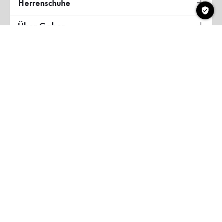
Herrenschuhe
Über Gabor
Land & Sprache
Deutschland
Copyright ©2026 Gabor Shoes GmbH
AGB
Datenschutzerklärung
Impressum
Barrierefreiheit
myGabor Teilnahmebedingungen
Cookie-Einstellungen