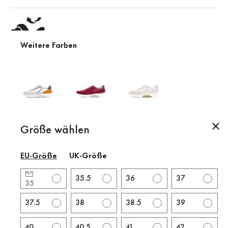
Weitere Farben
Wechselfußbett
Das macht diesen Schuh
besonders
Produktbeschreibung
Größe wählen
EU-Größe
UK-Größe
Produktinformationen
35.5
36
37
35
Marke:
rollingsoft
Absatzform:
flacher Absatz
37.5
38
38.5
39
Absatzhöhe:
3.5 cm
40
40.5
41
42