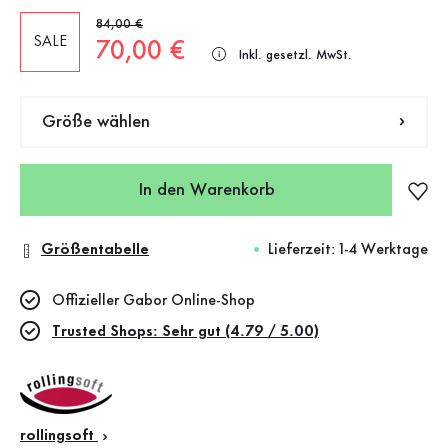
Alter Preis
84,00 €
SALE
Neuer Preis
70,00 €
Inkl. gesetzl. MwSt.
Größe wählen
In den Warenkorb
Größentabelle
Lieferzeit: 1-4 Werktage
Offizieller Gabor Online-Shop
Trusted Shops: Sehr gut (4.79 / 5.00)
rollingsoft