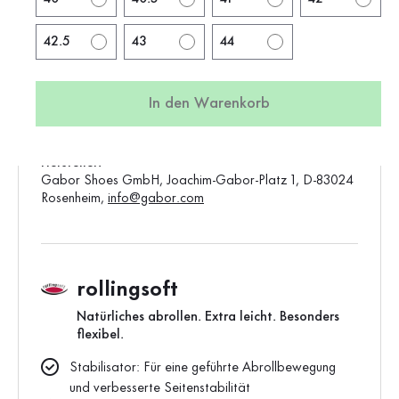
Farbe:
weiß
Schuhspitze:
rund
42.5
43
44
Artikel:
86.926.23
Produktion:
Asien
In den Warenkorb
Gewicht:
0,55 kg
Standard-Verkaufspreis:
140,00 €
Hersteller:
Gabor Shoes GmbH, Joachim-Gabor-Platz 1, D-83024
Rosenheim,
info@gabor.com
rollingsoft
Natürliches abrollen. Extra leicht. Besonders
flexibel.
Stabilisator: Für eine geführte Abrollbewegung
und verbesserte Seitenstabilität