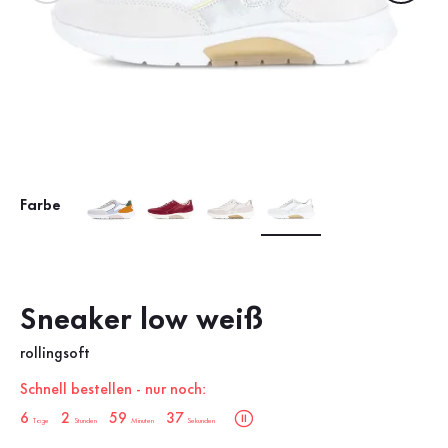
Farbe
Sneaker low weiß
rollingsoft
Schnell bestellen - nur noch:
sale.countdown.description
6
2
59
36
Tage
Stunden
Minuten
Sekunden