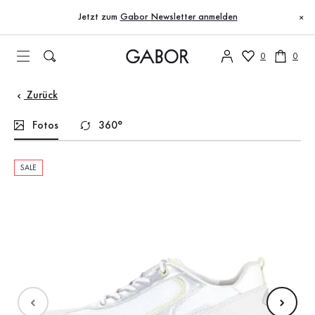
Inhaltsverzeichnis
Zum Hauptinhalt
Zum Inhaltsverzeichnis
Zur Hauptnavigation
Jetzt zum
Gabor Newsletter anmelden
×
0
0
Zurück
Fotos
360°
SALE