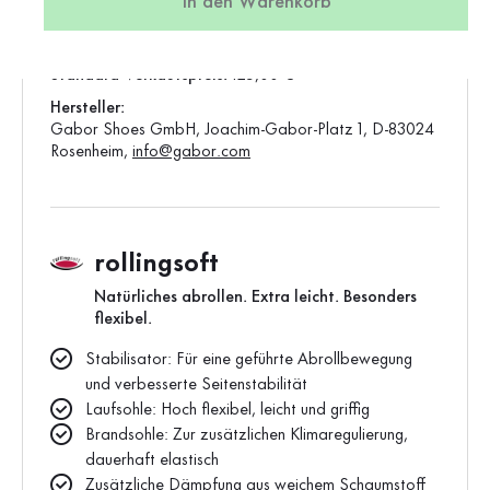
In den Warenkorb
Produktion:
Asien
Gewicht:
0,47 kg
Standard-Verkaufspreis:
125,00 €
Hersteller:
Gabor Shoes GmbH, Joachim-Gabor-Platz 1, D-83024
Rosenheim,
info@gabor.com
rollingsoft
Natürliches abrollen. Extra leicht. Besonders
flexibel.
Stabilisator: Für eine geführte Abrollbewegung
und verbesserte Seitenstabilität
Laufsohle: Hoch flexibel, leicht und griffig
Brandsohle: Zur zusätzlichen Klimaregulierung,
dauerhaft elastisch
Zusätzliche Dämpfung aus weichem Schaumstoff