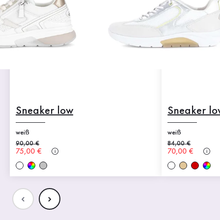
Sneaker low
Sneaker lo
weiß
weiß
Alter Preis
90,00 €
Alter Preis
84,00 €
Neuer Preis
75,00 €
Neuer Preis
70,00 €