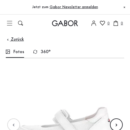
Inhaltsverzeichnis
Zum Hauptinhalt
Zum Inhaltsverzeichnis
Zur Hauptnavigation
Jetzt zum
Gabor Newsletter anmelden
×
0
0
Zurück
Fotos
360°