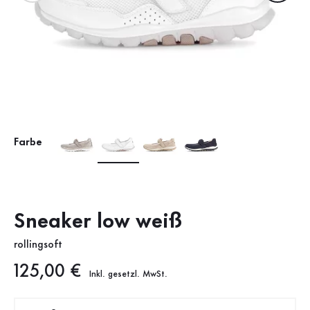
Farbe
Sneaker low weiß
rollingsoft
Neuer Preis
125,00 €
Inkl. gesetzl. MwSt.