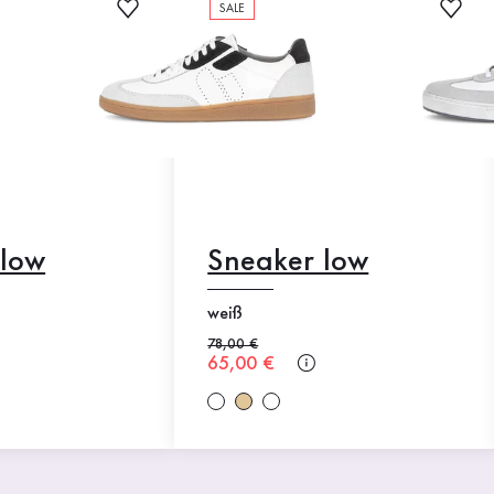
SALE
 low
Sneaker low
weiß
Alter Preis
78,00 €
Neuer Preis
65,00 €