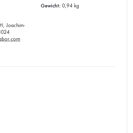
a
Gewicht:
0,94 kg
, Joachim-
3024
abor.com