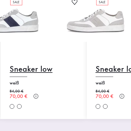
SALE
SALE
Sneaker low
Sneaker l
weiß
weiß
Alter Preis
84,00 €
Alter Preis
84,00 €
Neuer Preis
70,00 €
Neuer Preis
70,00 €