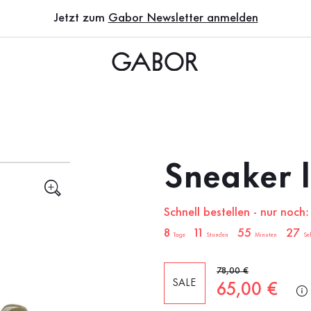
Jetzt zum
Gabor Newsletter anmelden
Sneaker 
Schnell bestellen - nur noch:
sale.countdown.description
8
11
55
26
Tage
Stunden
Minuten
Se
Alter Preis
78,00 €
SALE
Neuer Preis
65,00 €