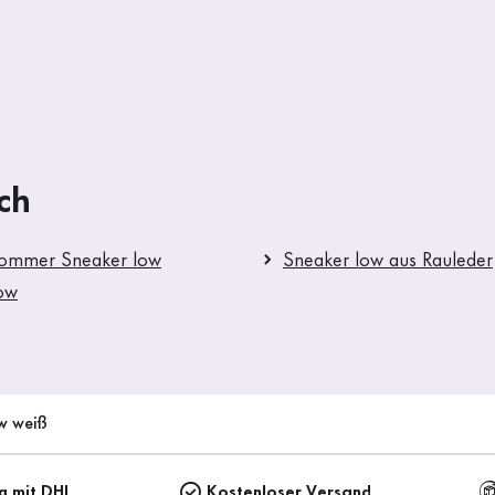
ch
Sommer Sneaker low
Sneaker low aus Rauleder
ow
w weiß
ng mit DHL
Kostenloser Versand