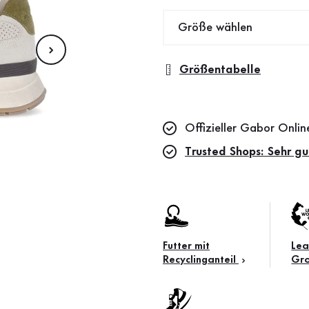
Größe wählen
Größentabelle
Offizieller Gabor Onli
Trusted Shops: Sehr gu
Futter mit
Lea
Recyclinganteil
Gr