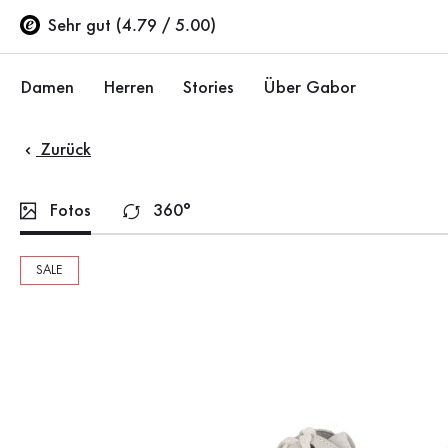
Inhaltsverzeichnis
Zum Hauptinhalt
Zum Inhaltsverzeichnis
Zur Hauptnavigation
Sehr gut (4.79 / 5.00)
Damen
Herren
Stories
Über Gabor
Zurück
Schuhe
Schuhe
Unternehmen
Ballerinas
Sneaker
Nachhaltigkeit
Fotos
360°
Sandalen
Halbschuhe
Gabor Stores
SALE
Sneaker
Stiefel
Händlerbereich
Halbschuhe
Sale %
Karriere
Pumps
Stiefeletten