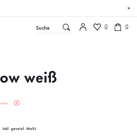
×
0
0
low weiß
kunden
Inkl. gesetzl. MwSt.