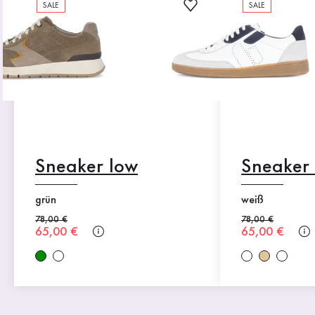
SALE
SALE
Sneaker low
Sneaker
grün
weiß
Alter Preis
78,00 €
Alter Preis
78,00 €
Neuer Preis
65,00 €
Neuer Preis
65,00 €