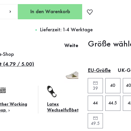
In den Warenkorb
Lieferzeit: 1-4 Werktage
Größe wähl
Weitere Farben
ne-Shop
t (4.79 / 5.00)
EU-Größe
UK-G
40
40
39
44
44.5
4
ther Working
Latex
oup
Wechselfußbett
49.5