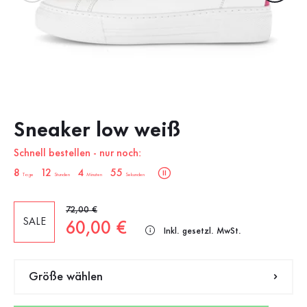
Sneaker low weiß
Schnell bestellen - nur noch:
sale.countdown.description
8
12
4
54
Tage
Stunden
Minuten
Sekunden
Alter Preis
72,00 €
SALE
Neuer Preis
60,00 €
Inkl. gesetzl. MwSt.
Größe wählen