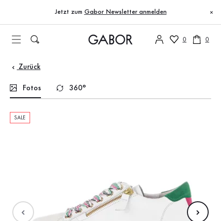
Inhaltsverzeichnis
Zum Hauptinhalt
Zum Inhaltsverzeichnis
Zur Hauptnavigation
Jetzt zum
Gabor Newsletter anmelden
×
0
0
Zurück
Fotos
360°
SALE