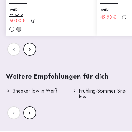
weiß
weiß
Alter Preis
72,00 €
Neuer Preis
49,98 €
Neuer Preis
60,00 €
Weitere Empfehlungen für dich
Sneaker low in Weiß
Frühling-Sommer Sneak
low