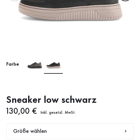
Farbe
Sneaker low schwarz
Neuer Preis
130,00 €
Inkl. gesetzl. MwSt.
Größe wählen