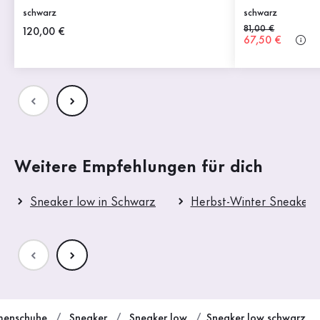
schwarz
schwarz
Alter Preis
81,00 €
Neuer Preis
120,00 €
Neuer Preis
67,50 €
Weitere Empfehlungen für dich
Sneaker low in Schwarz
Herbst-Winter Sneaker 
enschuhe
Sneaker
Sneaker low
Sneaker low schwarz