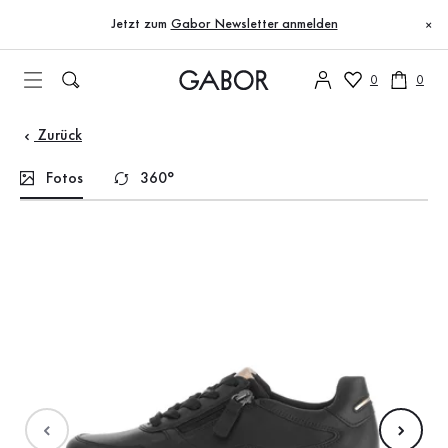
Inhaltsverzeichnis
Zum Hauptinhalt
Zum Inhaltsverzeichnis
Zur Hauptnavigation
Jetzt zum
Gabor Newsletter anmelden
×
0
0
Zurück
Fotos
360°