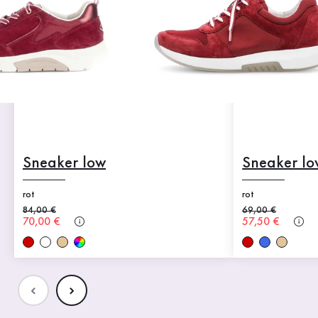
Sneaker low
Sneaker lo
rot
rot
Alter Preis
84,00 €
Alter Preis
69,00 €
Neuer Preis
70,00 €
Neuer Preis
57,50 €