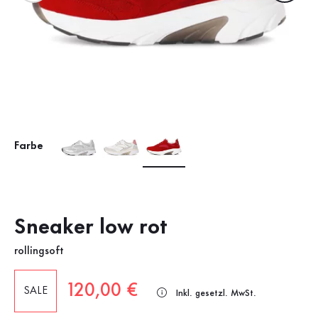
Farbe
Sneaker low rot
rollingsoft
Neuer Preis
120,00 €
SALE
Inkl. gesetzl. MwSt.