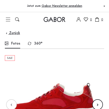
Inhaltsverzeichnis
Zum Hauptinhalt
Zum Inhaltsverzeichnis
Zur Hauptnavigation
Jetzt zum
Gabor Newsletter anmelden
×
0
0
Zurück
Fotos
360°
SALE