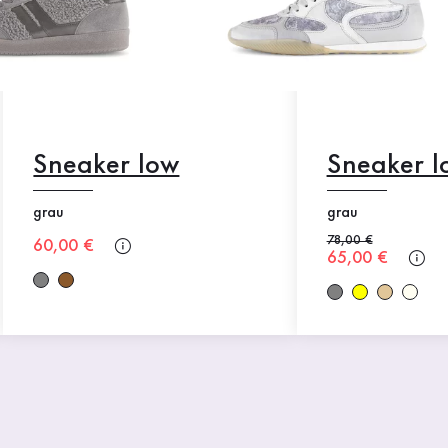
Sneaker low
Sneaker l
grau
grau
Alter Preis
78,00 €
Neuer Preis
60,00 €
Neuer Preis
65,00 €