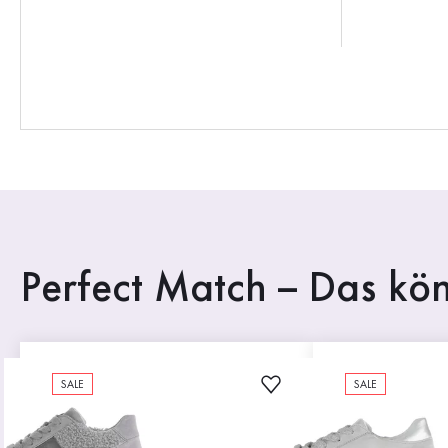
Perfect Match – Das kön
SALE
SALE