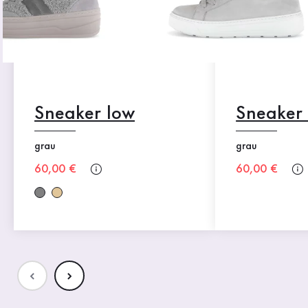
Sneaker low
Sneaker
grau
grau
Neuer Preis
60,00 €
Neuer Preis
60,00 €