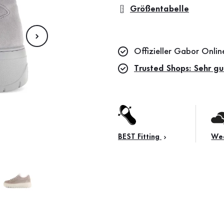
Größentabelle
Offizieller Gabor Onli
Trusted Shops: Sehr gu
BEST Fitting
Wec