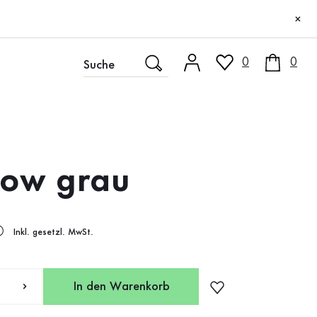
×
0
0
low grau
Inkl. gesetzl. MwSt.
In den Warenkorb