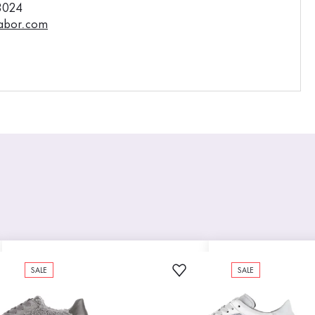
3024
abor.com
SALE
SALE