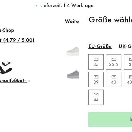
Lieferzeit: 1-4 Werktage
Größe wähl
Weitere Farben
ne-Shop
t (4.79 / 5.00)
EU-Größe
UK-G
35
35.5
3
hselfußbett
39
40
40
44