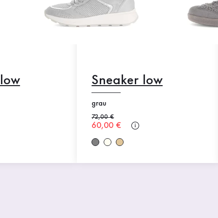
 low
Sneaker low
grau
Alter Preis
72,00 €
Neuer Preis
60,00 €