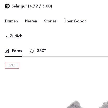
Inhaltsverzeichnis
Zum Hauptinhalt
Zum Inhaltsverzeichnis
Zur Hauptnavigation
Sehr gut (4.79 / 5.00)
Damen
Herren
Stories
Über Gabor
Zurück
Schuhe
Schuhe
Unternehmen
Ballerinas
Sneaker
Nachhaltigkeit
Fotos
360°
Sandalen
Halbschuhe
Gabor Stores
SALE
Sneaker
Stiefel
Händlerbereich
Halbschuhe
Sale %
Karriere
Pumps
Stiefeletten