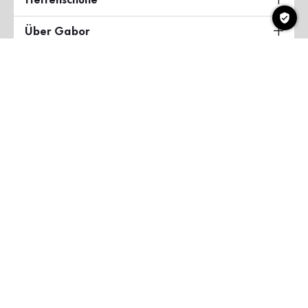
Herrenschuhe
Über Gabor
Land & Sprache
Deutschland
Copyright ©2026 Gabor Shoes GmbH
AGB
Datenschutzerklärung
Impressum
Barrierefreiheit
myGabor Teilnahmebedingungen
Cookie-Einstellungen