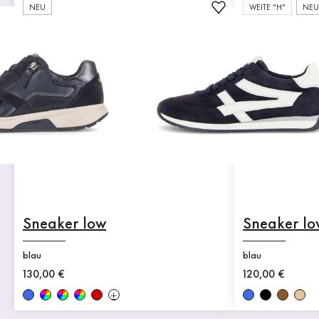
NEU
WEITE "H"
NE
Sneaker low
Sneaker lo
blau
blau
Neuer Preis
130,00 €
Neuer Preis
120,00 €