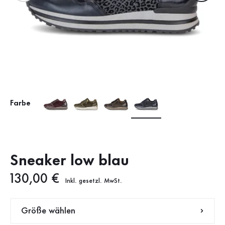
Farbe
Sneaker low blau
Neuer Preis
130,00 €
Inkl. gesetzl. MwSt.
Größe wählen