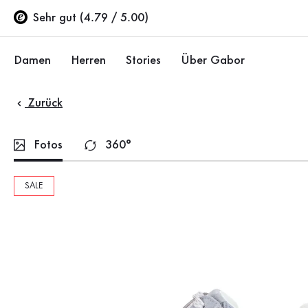
Inhaltsverzeichnis
Zum Hauptinhalt
Zum Inhaltsverzeichnis
Zur Hauptnavigation
Sehr gut (4.79 / 5.00)
Damen
Herren
Stories
Über Gabor
Zurück
Schuhe
Schuhe
Unternehmen
Ballerinas
Sneaker
Nachhaltigkeit
Fotos
360°
Sandalen
Halbschuhe
Gabor Stores
SALE
Sneaker
Stiefel
Händlerbereich
Halbschuhe
Sale %
Karriere
Pumps
Stiefeletten