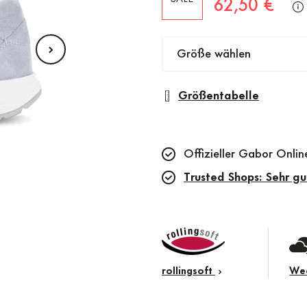
Neuer Preis
62,50 €
Größe wählen
Größentabelle
Offizieller Gabor Onli
Trusted Shops: Sehr gu
rollingsoft
Wec