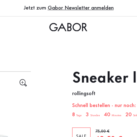
Jetzt zum
Gabor Newsletter anmelden
Sneaker 
rollingsoft
Schnell bestellen - nur noch:
sale.countdown.description
8
3
40
19
Tage
Stunden
Minuten
Sek
Alter Preis
75,00 €
SALE