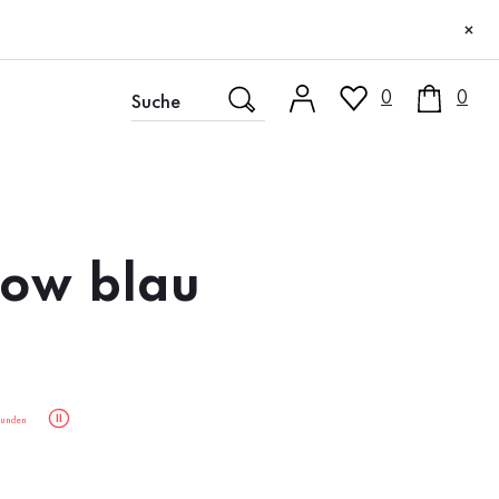
×
0
0
low blau
unden