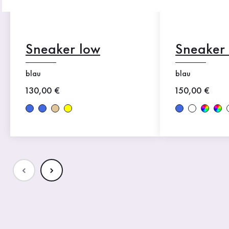
Sneaker low
Sneaker
blau
blau
Neuer Preis
130,00 €
Neuer Preis
150,00 €