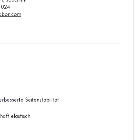
, Joachim-
3024
abor.com
rbesserte Seitenstabilität
haft elastisch