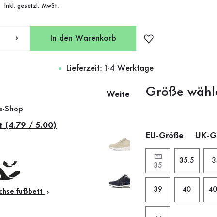
Inkl. gesetzl. MwSt.
In den Warenkorb
Lieferzeit: 1-4 Werktage
Größe wähl
Weitere Farben
ne-Shop
t (4.79 / 5.00)
EU-Größe
UK-G
35.5
3
35
39
40
40
hselfußbett