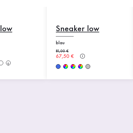
 low
Sneaker low
blau
Alter Preis
81,00 €
Neuer Preis
67,50 €