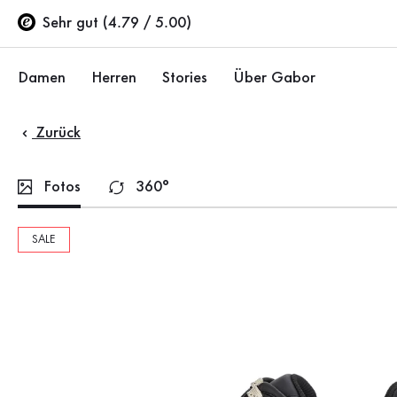
Inhaltsverzeichnis
Zum Hauptinhalt
Zum Inhaltsverzeichnis
Zur Hauptnavigation
Sehr gut (4.79 / 5.00)
Damen
Herren
Stories
Über Gabor
Zurück
Schuhe
Schuhe
Unternehmen
Ballerinas
Sneaker
Nachhaltigkeit
Fotos
360°
Sandalen
Halbschuhe
Gabor Stores
SALE
Sneaker
Stiefel
Händlerbereich
Halbschuhe
Sale %
Karriere
Pumps
Stiefeletten