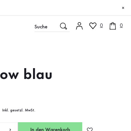
×
0
0
low blau
Inkl. gesetzl. MwSt.
In den Warenkorb