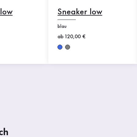
 low
Sneaker low
blau
Neuer Preis
ab 120,00 €
ch