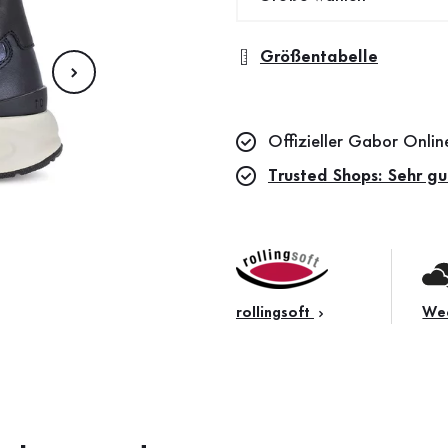
Größentabelle
Offizieller Gabor Onli
Trusted Shops: Sehr gu
rollingsoft
Wec