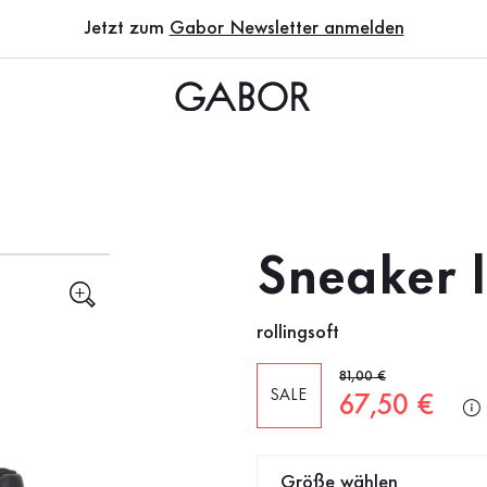
Jetzt zum
Gabor Newsletter anmelden
Sneaker 
rollingsoft
Alter Preis
81,00 €
SALE
Neuer Preis
67,50 €
Größe wählen