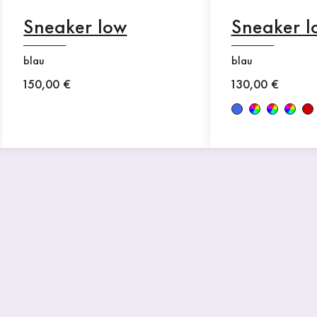
Sneaker low
Sneaker l
blau
blau
Neuer Preis
150,00 €
Neuer Preis
130,00 €