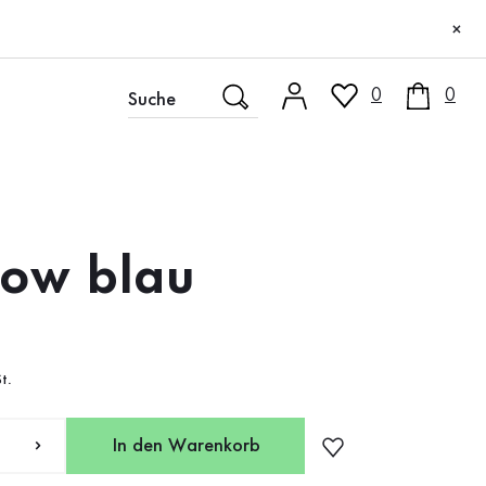
×
0
0
low blau
t.
In den Warenkorb