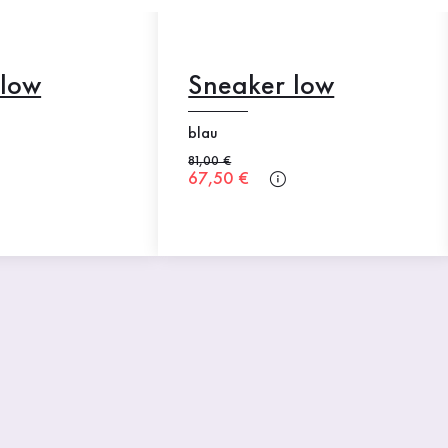
 low
Sneaker low
blau
Alter Preis
81,00 €
Neuer Preis
67,50 €