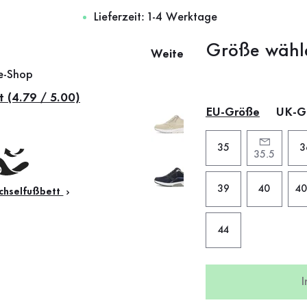
Lieferzeit: 1-4 Werktage
Größe wähl
Weitere Farben
ne-Shop
t (4.79 / 5.00)
EU-Größe
UK-G
35
3
35.5
39
40
40
hselfußbett
44