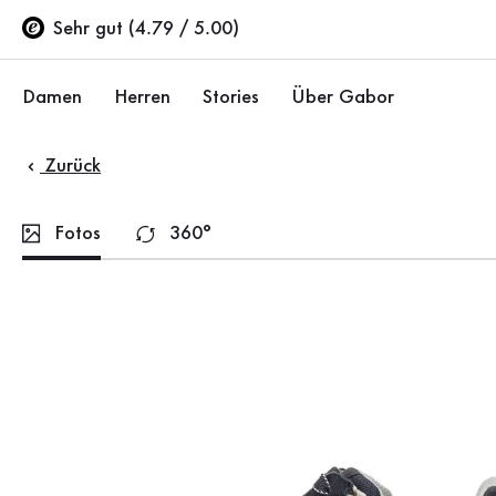
Inhaltsverzeichnis
Zum Hauptinhalt
Zum Inhaltsverzeichnis
Zur Hauptnavigation
Sehr gut (4.79 / 5.00)
Damen
Herren
Stories
Über Gabor
Zurück
Schuhe
Schuhe
Unternehmen
Ballerinas
Sneaker
Nachhaltigkeit
Fotos
360°
Sandalen
Halbschuhe
Gabor Stores
Sneaker
Stiefel
Händlerbereich
Halbschuhe
Sale %
Karriere
Pumps
Stiefeletten