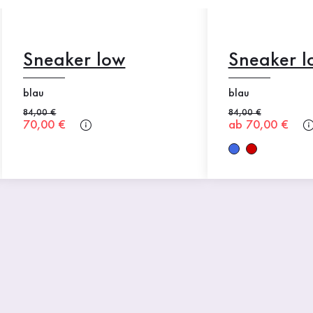
Sneaker low
Sneaker l
blau
blau
Alter Preis
84,00 €
Alter Preis
84,00 €
Neuer Preis
70,00 €
Neuer Preis
ab 70,00 €