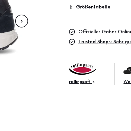
Größentabelle
Offizieller Gabor Onli
Trusted Shops: Sehr gu
rollingsoft
Wec