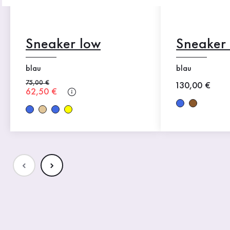
Sneaker low
Sneaker
blau
blau
Alter Preis
75,00 €
Neuer Preis
130,00 €
Neuer Preis
62,50 €