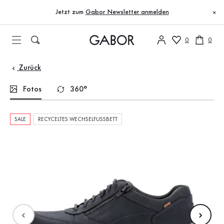
Inhaltsverzeichnis
Zum Hauptinhalt
Zum Inhaltsverzeichnis
Zur Hauptnavigation
Jetzt zum
Gabor Newsletter anmelden
×
0
0
Zurück
Fotos
360°
SALE
RECYCELTES WECHSELFUSSBETT