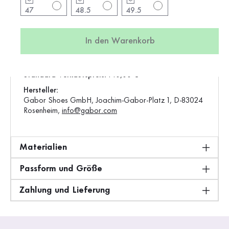
47
48.5
49.5
Verschluss:
Reißverschluss
Artikel:
0138.17.02
In den Warenkorb
Produktion:
Asien
Gewicht:
0,73 kg
Standard-Verkaufspreis:
140,00 €
Hersteller:
Gabor Shoes GmbH, Joachim-Gabor-Platz 1, D-83024
Rosenheim,
info@gabor.com
Materialien
Passform und Größe
Zahlung und Lieferung