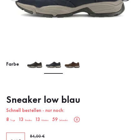
Farbe
Sneaker low blau
Schnell bestellen - nur noch:
sale.countdown.description
8
13
13
58
Tage
Stunden
Minuten
Sekunden
Alter Preis
84,00 €