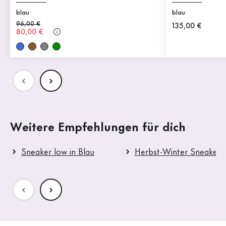
blau
blau
Alter Preis
96,00 €
Neuer Preis
135,00 €
Neuer Preis
80,00 €
Weitere Empfehlungen für dich
Sneaker low in Blau
Herbst-Winter Sneaker 