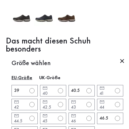
Wechselfußbett
Das macht diesen Schuh
besonders
Produktbeschreibung
Größe wählen
EU-Größe
UK-Größe
Produktinformationen
39
40.5
40
41
Marke:
Gabor
Absatzform:
Blockabsatz
42
42.5
43
44
Absatzhöhe:
4 cm
46.5
Farbe:
blau
44.5
45
46
Schuhspitze:
rund