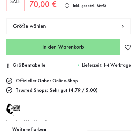
SALE
Neuer Preis
70,00 €
Inkl. gesetzl. MwSt.
Größe wählen
In den Warenkorb
Größentabelle
Lieferzeit: 1-4 Werktage
Offizieller Gabor Online-Shop
Trusted Shops: Sehr gut (4.79 / 5.00)
Leather Working Group
Weitere Farben