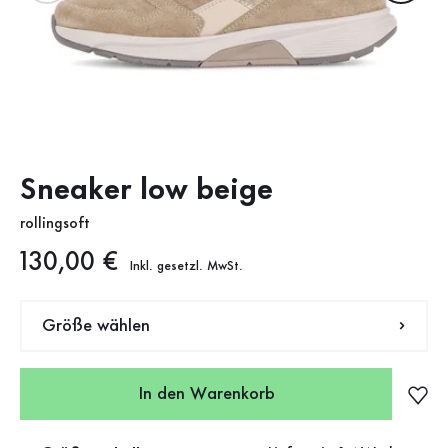
Sneaker low beige
rollingsoft
Neuer Preis
130,00 €
Inkl. gesetzl. MwSt.
Größe wählen
In den Warenkorb