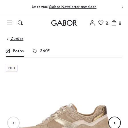
Inhaltsverzeichnis
Zum Hauptinhalt
Zum Inhaltsverzeichnis
Zur Hauptnavigation
Jetzt zum
Gabor Newsletter anmelden
×
0
0
Zurück
Fotos
360°
NEU