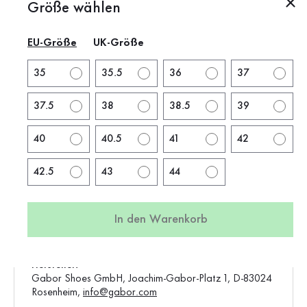
Produktbeschreibung
Größe wählen
EU-Größe
UK-Größe
Produktinformationen
35
35.5
36
37
Marke:
rollingsoft
Absatzform:
flacher Absatz
37.5
38
38.5
39
Absatzhöhe:
1.5 cm
40
40.5
41
42
Farbe:
beige
Schuhspitze:
rund
42.5
43
44
Artikel:
0106.03.004
Produktion:
Asien
In den Warenkorb
Gewicht:
0,54 kg
Standard-Verkaufspreis:
130,00 €
Hersteller:
Gabor Shoes GmbH, Joachim-Gabor-Platz 1, D-83024
Rosenheim,
info@gabor.com