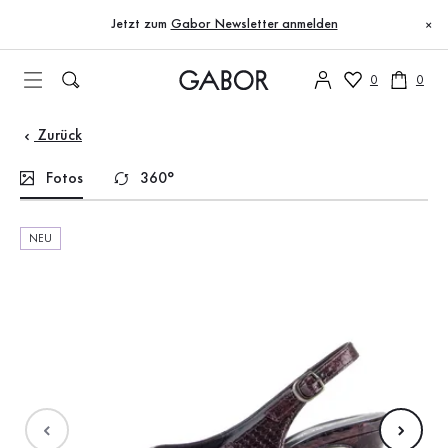
Inhaltsverzeichnis
Zum Hauptinhalt
Zum Inhaltsverzeichnis
Zur Hauptnavigation
Jetzt zum
Gabor Newsletter anmelden
×
0
0
Zurück
Fotos
360°
NEU