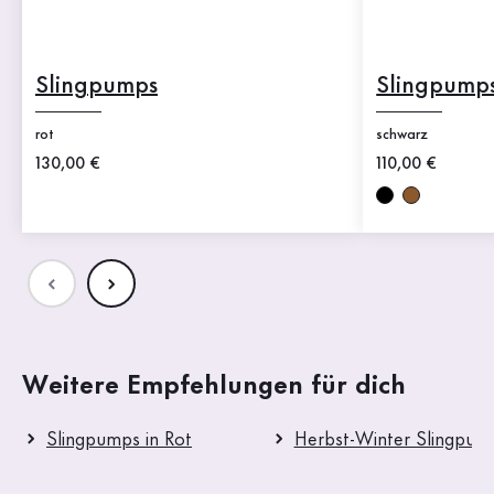
Slingpumps
Slingpump
rot
schwarz
Neuer Preis
130,00 €
Neuer Preis
110,00 €
Weitere Empfehlungen für dich
Slingpumps in Rot
Herbst-Winter Slingpum