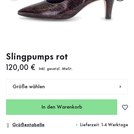
Slingpumps rot
Neuer Preis
120,00 €
Inkl. gesetzl. MwSt.
Größe wählen
In den Warenkorb
Größentabelle
Lieferzeit: 1-4 Werktage