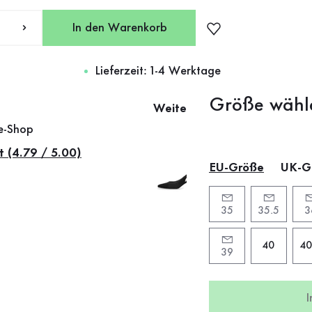
In den Warenkorb
Lieferzeit: 1-4 Werktage
Größe wähl
Weitere Farben
ne-Shop
t (4.79 / 5.00)
EU-Größe
UK-G
35
35.5
3
40
40
39