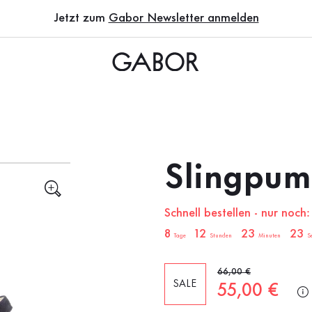
Jetzt zum
Gabor Newsletter anmelden
Slingpum
Schnell bestellen - nur noch:
sale.countdown.description
8
12
23
22
Tage
Stunden
Minuten
S
Alter Preis
66,00 €
SALE
Neuer Preis
55,00 €