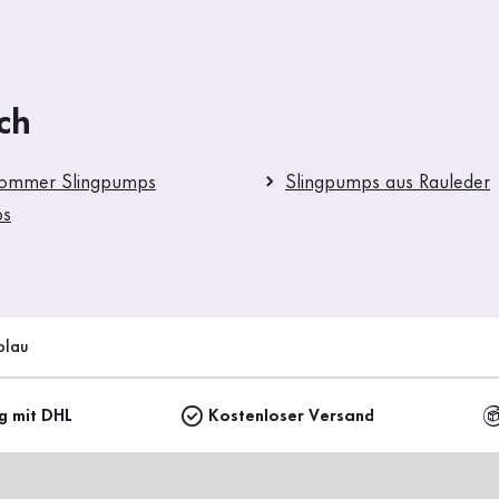
ch
Sommer Slingpumps
Slingpumps aus Rauleder
ps
blau
ng mit DHL
Kostenloser Versand