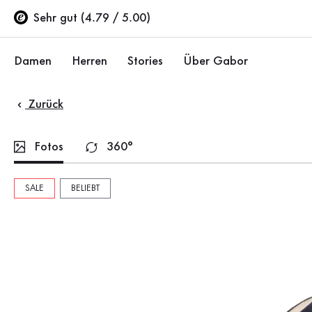
Inhaltsverzeichnis
Zum Hauptinhalt
Zum Inhaltsverzeichnis
Zur Hauptnavigation
Sehr gut (4.79 / 5.00)
Damen
Herren
Stories
Über Gabor
Zurück
Schuhe
Schuhe
Unternehmen
Ballerinas
Sneaker
Nachhaltigkeit
Fotos
360°
Sandalen
Halbschuhe
Gabor Stores
SALE
BELIEBT
Sneaker
Stiefel
Händlerbereich
Halbschuhe
Sale %
Karriere
Pumps
Stiefeletten