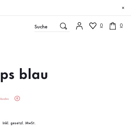
×
0
0
ps blau
ekunden
Inkl. gesetzl. MwSt.