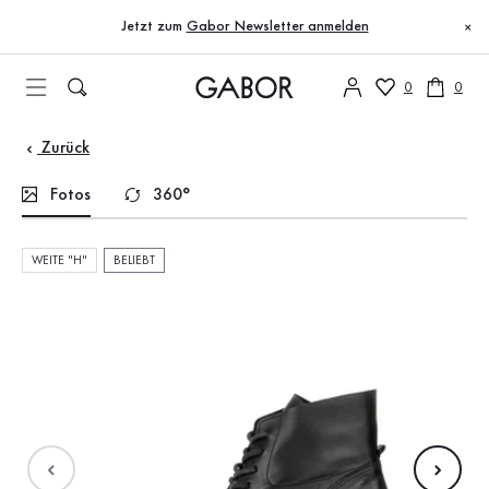
Inhaltsverzeichnis
Zum Hauptinhalt
Zum Inhaltsverzeichnis
Zur Hauptnavigation
Jetzt zum
Gabor Newsletter anmelden
×
0
0
Zurück
Fotos
360°
WEITE "H"
BELIEBT