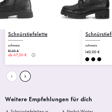
Schnürstiefelette
Schnürstief
schwarz
schwarz
Alter Preis
81,00 €
Neuer Preis
140,00 €
Neuer Preis
ab 67,50 €
Weitere Empfehlungen für dich
Schnürstiefeletten in
Herbst-Winter