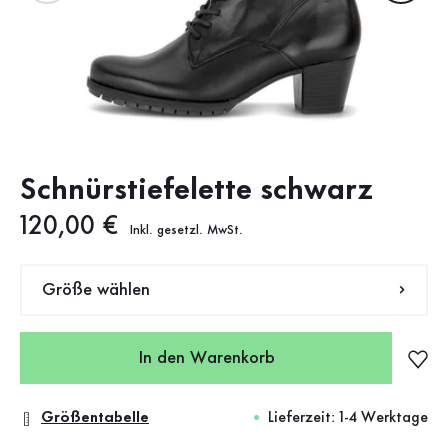
Schnürstiefelette schwarz
Neuer Preis
120,00 €
Inkl. gesetzl. MwSt.
Größe wählen
In den Warenkorb
Größentabelle
Lieferzeit: 1-4 Werktage