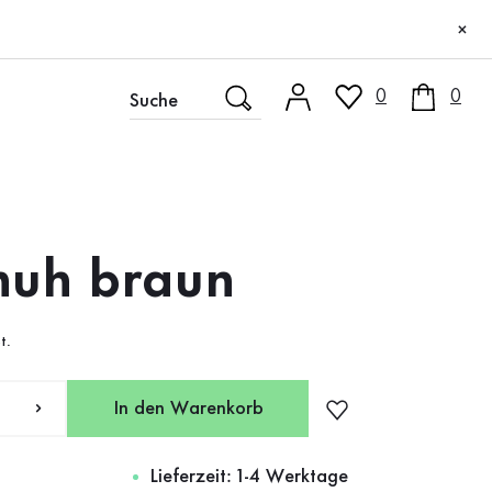
×
0
0
huh braun
t.
In den Warenkorb
Lieferzeit: 1-4 Werktage