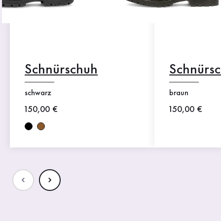
Schnürschuh
Schnürs
schwarz
braun
Neuer Preis
150,00 €
Neuer Preis
150,00 €