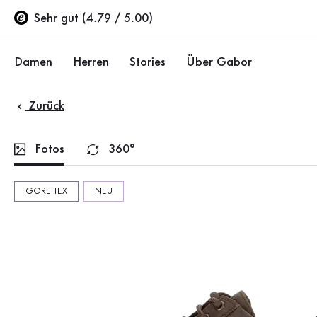
Inhaltsverzeichnis
Zum Hauptinhalt
Zum Inhaltsverzeichnis
Zur Hauptnavigation
Sehr gut (4.79 / 5.00)
Damen
Herren
Stories
Über Gabor
Zurück
Schuhe
Schuhe
Unternehmen
Ballerinas
Sneaker
Nachhaltigkeit
Fotos
360°
Sandalen
Halbschuhe
Gabor Stores
GORE TEX
NEU
Sneaker
Stiefel
Händlerbereich
Halbschuhe
Sale %
Karriere
Pumps
Stiefeletten