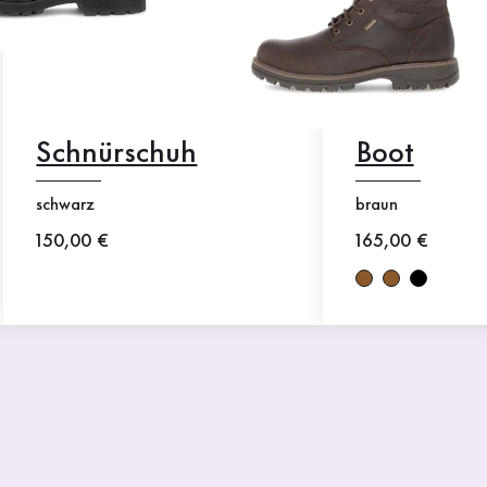
Schnürschuh
Boot
schwarz
braun
Neuer Preis
150,00 €
Neuer Preis
165,00 €