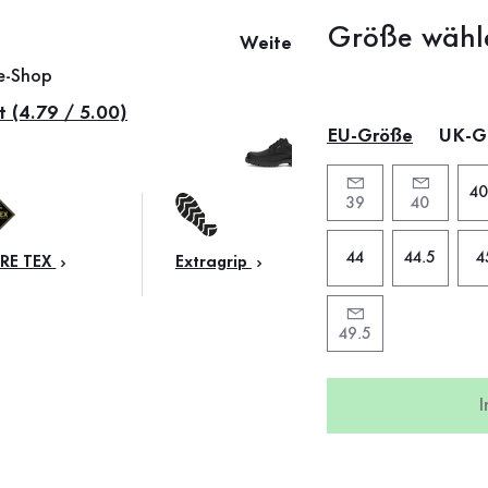
Größe wähl
Weitere Farben
ne-Shop
t (4.79 / 5.00)
EU-Größe
UK-G
40
39
40
44
44.5
4
RE TEX
Extragrip
49.5