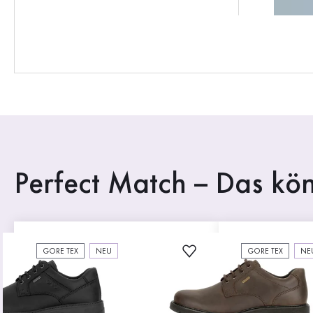
Perfect Match – Das kön
GORE TEX
NEU
GORE TEX
NE