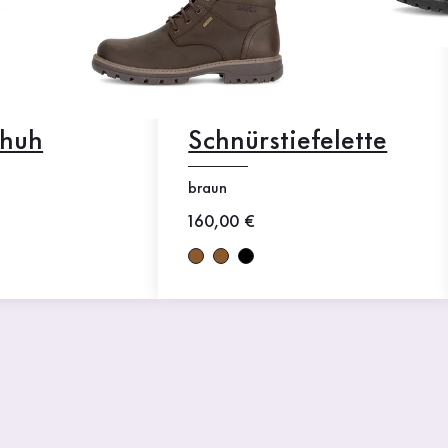
chuh
Schnürstiefelette
braun
Neuer Preis
160,00 €