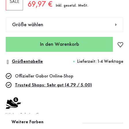
SALE
Neuer Preis
69,97 €
Inkl. gesetzl. MwSt.
Größe wählen
In den Warenkorb
Größentabelle
Lieferzeit: 1-4 Werktage
Offizieller Gabor Online-Shop
Trusted Shops: Sehr gut (4.79 / 5.00)
Weite G (mittel)
Weitere Farben