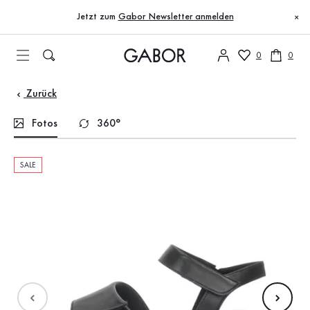
Inhaltsverzeichnis
Zum Hauptinhalt
Zum Inhaltsverzeichnis
Zur Hauptnavigation
Jetzt zum
Gabor Newsletter anmelden
×
0
0
Zurück
Fotos
360°
SALE