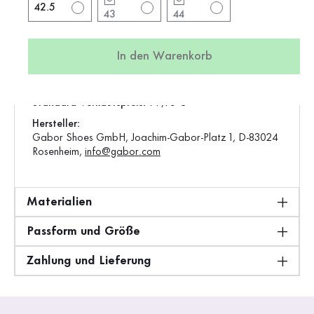
42.5
43
44
Verschluss:
Klettverschluss
Artikel:
82.840.57
In den Warenkorb
Produktion:
Europa
Gewicht:
0,47 kg
Standard-Verkaufspreis:
99,95 €
Hersteller:
Gabor Shoes GmbH, Joachim-Gabor-Platz 1, D-83024
Rosenheim,
info@gabor.com
Materialien
Passform und Größe
Zahlung und Lieferung