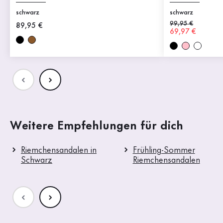
schwarz
schwarz
Alter Preis
99,95 €
Neuer Preis
89,95 €
Neuer Preis
69,97 €
Weitere Empfehlungen für dich
Riemchensandalen in
Frühling-Sommer
Schwarz
Riemchensandalen