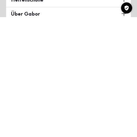
Herrenschuhe
Über Gabor
Land & Sprache
Deutschland
Copyright ©2026 Gabor Shoes GmbH
AGB
Datenschutzerklärung
Impressum
Barrierefreiheit
myGabor Teilnahmebedingungen
Cookie-Einstellungen