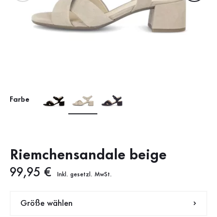
Farbe
Riemchensandale beige
Neuer Preis
99,95 €
Inkl. gesetzl. MwSt.
Größe wählen