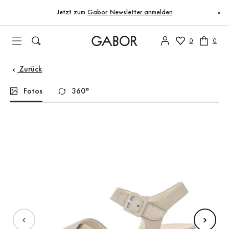
Inhaltsverzeichnis
Zum Hauptinhalt
Zum Inhaltsverzeichnis
Zur Hauptnavigation
Jetzt zum
Gabor Newsletter anmelden
×
0
0
Zurück
Fotos
360°