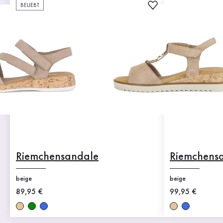
BELIEBT
Riemchensandale
Riemchens
beige
beige
Neuer Preis
89,95 €
Neuer Preis
99,95 €