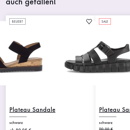
auch gefallen!
BELIEBT
SALE
Plateau Sandale
Plateau Sa
schwarz
schwarz
Alter Preis
110,00 €