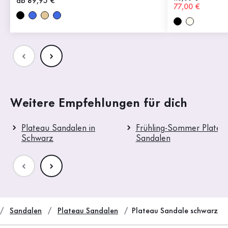
Neuer Preis
ab 89,95 €
Neuer Preis
77,00 €
Weitere Empfehlungen für dich
Plateau Sandalen in
Frühling-Sommer Platea
Schwarz
Sandalen
Sandalen
Plateau Sandalen
Plateau Sandale schwarz