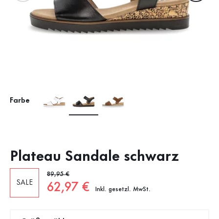
Farbe
Plateau Sandale schwarz
Alter Preis
89,95 €
SALE
Neuer Preis
62,97 €
Inkl. gesetzl. MwSt.