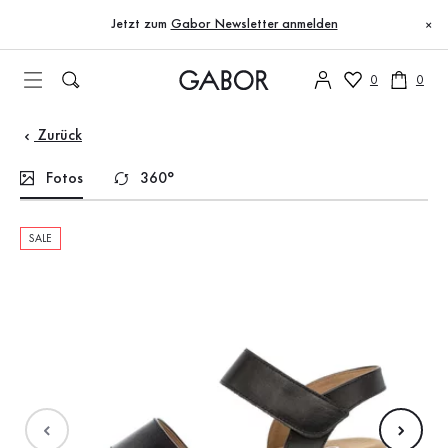
Inhaltsverzeichnis
Zum Hauptinhalt
Zum Inhaltsverzeichnis
Zur Hauptnavigation
Jetzt zum
Gabor Newsletter anmelden
×
0
0
Zurück
Fotos
360°
SALE