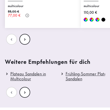
multicolour
multicolour
Alter Preis
88,00 €
Neuer Preis
110,00 €
Neuer Preis
77,00 €
Weitere Empfehlungen für dich
Plateau Sandalen in
Frühling-Sommer Platea
Multicolour
Sandalen