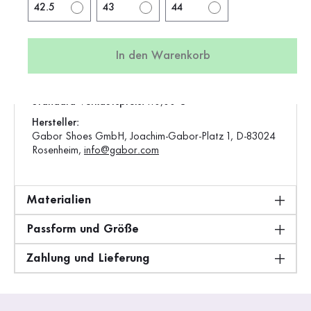
42.5
43
44
Verschluss:
Schnalle
Artikel:
82.743.25
In den Warenkorb
Produktion:
Europa
Gewicht:
0,65 kg
Standard-Verkaufspreis:
110,00 €
Hersteller:
Gabor Shoes GmbH, Joachim-Gabor-Platz 1, D-83024
Rosenheim,
info@gabor.com
Materialien
Passform und Größe
Zahlung und Lieferung