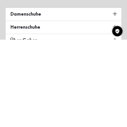
Damenschuhe
Herrenschuhe
Über Gabor
Land & Sprache
Deutschland
Copyright ©2026 Gabor Shoes GmbH