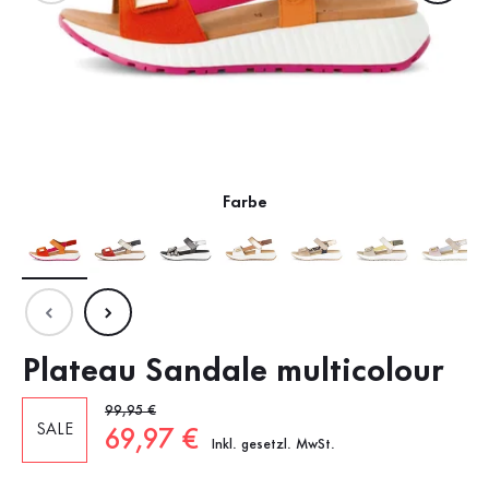
Farbe
Plateau Sandale multicolour
Alter Preis
99,95 €
SALE
Neuer Preis
69,97 €
Inkl. gesetzl. MwSt.