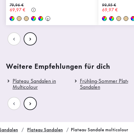
Alter Preis
79,96 €
Alter Preis
99,95 €
Neuer Preis
69,97 €
Neuer Preis
69,97 €
Weitere Empfehlungen für dich
Plateau Sandalen in
Frühling-Sommer Platea
Multicolour
Sandalen
Sandalen
Plateau Sandalen
Plateau Sandale multicolour