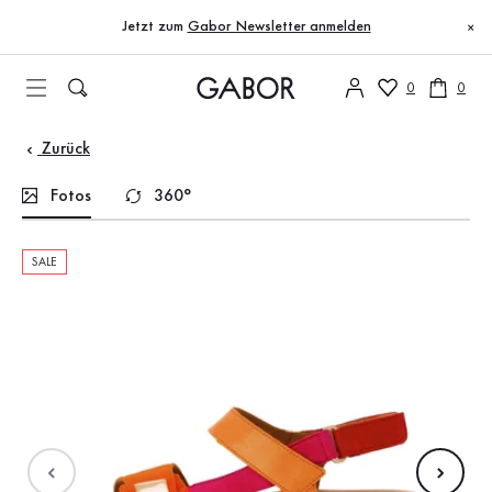
Inhaltsverzeichnis
Zum Hauptinhalt
Zum Inhaltsverzeichnis
Zur Hauptnavigation
Jetzt zum
Gabor Newsletter anmelden
×
0
0
Zurück
Fotos
360°
SALE