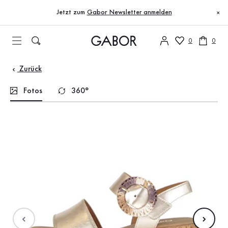
Inhaltsverzeichnis
Zum Hauptinhalt
Zum Inhaltsverzeichnis
Zur Hauptnavigation
Jetzt zum
Gabor Newsletter anmelden
×
0
0
Zurück
Fotos
360°