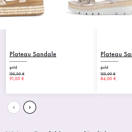
Plateau Sandale
Plateau Sa
gold
gold
Alter Preis
130,00 €
Alter Preis
120,00 €
Neuer Preis
91,00 €
Neuer Preis
84,00 €