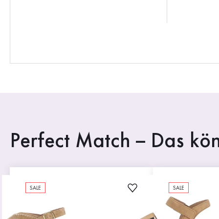
Perfect Match – Das kön
SALE
SALE