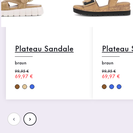
Plateau Sandale
Plateau
braun
braun
Alter Preis
99,95 €
Alter Preis
99,95 €
Neuer Preis
69,97 €
Neuer Preis
69,97 €