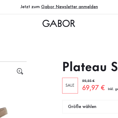
Jetzt zum
Gabor Newsletter anmelden
Plateau 
Alter Preis
99,95 €
SALE
Neuer Preis
69,97 €
Inkl. 
Größe wählen