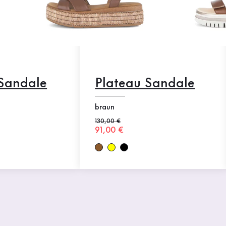
 Sandale
Plateau Sandale
braun
Alter Preis
130,00 €
Neuer Preis
91,00 €