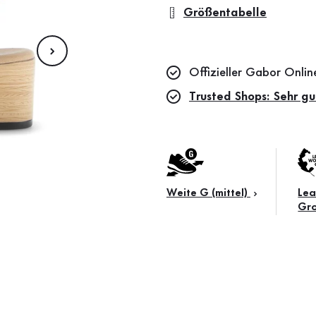
Größentabelle
Offizieller Gabor Onli
Trusted Shops: Sehr gu
Weite G (mittel)
Lea
Gr