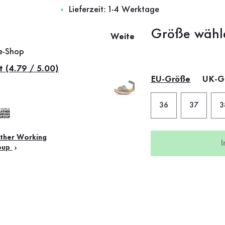
Lieferzeit: 1-4 Werktage
Größe wähl
Weitere Farben
ne-Shop
t (4.79 / 5.00)
EU-Größe
UK-G
36
37
3
ther Working
oup