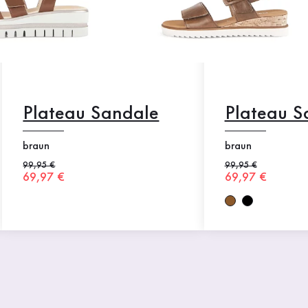
Plateau Sandale
Plateau S
braun
braun
Alter Preis
99,95 €
Alter Preis
99,95 €
Neuer Preis
69,97 €
Neuer Preis
69,97 €