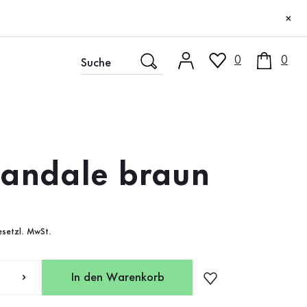
×
0
0
Sandale braun
gesetzl. MwSt.
In den Warenkorb