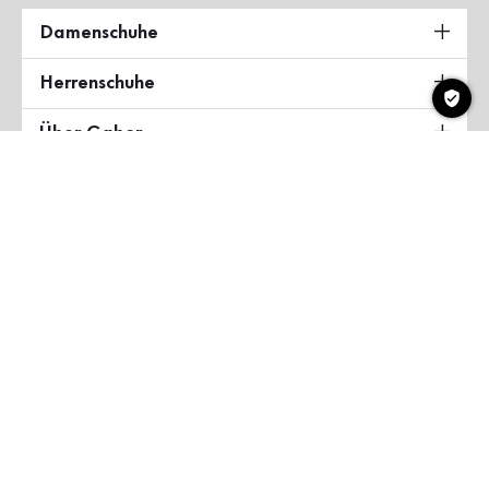
Damenschuhe
Herrenschuhe
Über Gabor
Land & Sprache
Deutschland
Copyright ©2026 Gabor Shoes GmbH
AGB
Datenschutzerklärung
Impressum