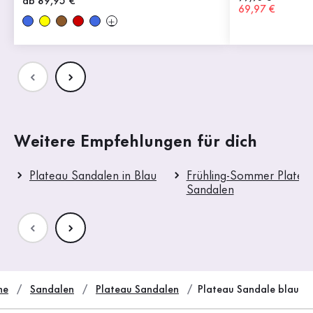
Neuer Preis
ab 89,95 €
Neuer Preis
69,97 €
Weitere Empfehlungen für dich
Plateau Sandalen in Blau
Frühling-Sommer Platea
Sandalen
he
Sandalen
Plateau Sandalen
Plateau Sandale blau