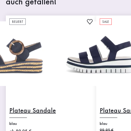
auch gefallen!
BELIEBT
SALE
Plateau Sandale
Plateau Sa
blau
blau
Alter Preis
99,95 €