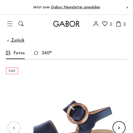
Inhaltsverzeichnis
Zum Hauptinhalt
Zum Inhaltsverzeichnis
Zur Hauptnavigation
Jetzt zum
Gabor Newsletter anmelden
×
0
0
Zurück
Fotos
360°
SALE