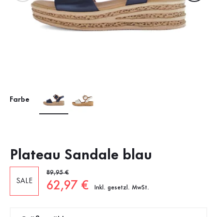
Farbe
Plateau Sandale blau
Alter Preis
89,95 €
SALE
Neuer Preis
62,97 €
Inkl. gesetzl. MwSt.