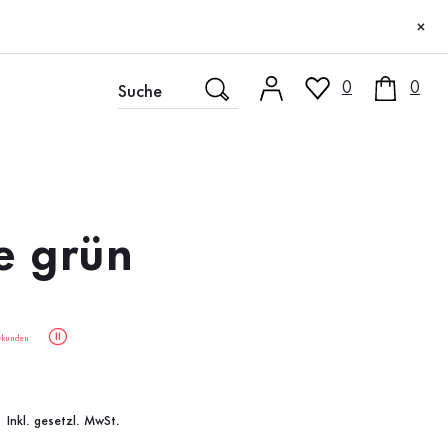
×
0
0
e grün
ekunden
Inkl. gesetzl. MwSt.