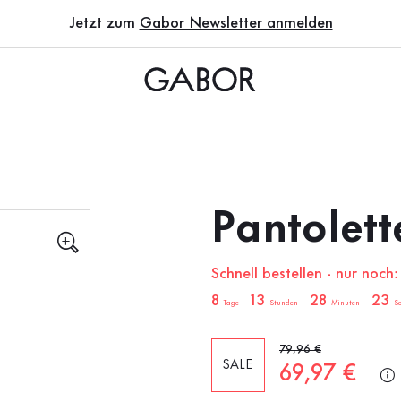
Jetzt zum
Gabor Newsletter anmelden
Pantolett
Schnell bestellen - nur noch:
sale.countdown.description
8
13
28
22
Tage
Stunden
Minuten
S
Alter Preis
79,96 €
SALE
Neuer Preis
69,97 €