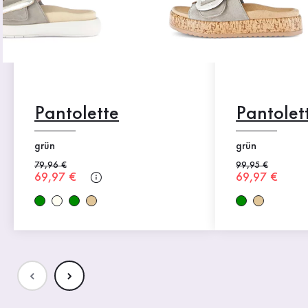
Pantolette
Pantolet
grün
grün
Alter Preis
79,96 €
Alter Preis
99,95 €
Neuer Preis
69,97 €
Neuer Preis
69,97 €