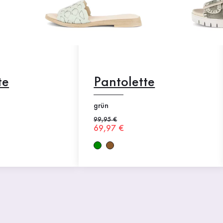
te
Pantolette
grün
Alter Preis
99,95 €
Neuer Preis
69,97 €