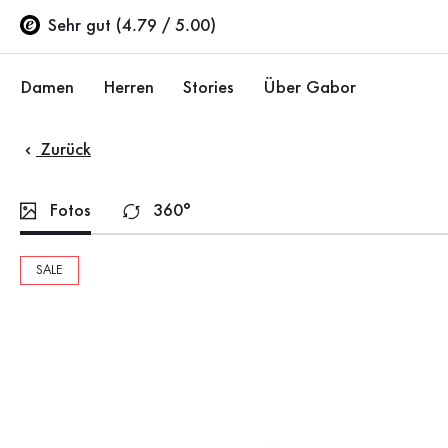
Inhaltsverzeichnis
Zum Hauptinhalt
Zum Inhaltsverzeichnis
Zur Hauptnavigation
Sehr gut (4.79 / 5.00)
Damen
Herren
Stories
Über Gabor
Zurück
Schuhe
Schuhe
Unternehmen
Ballerinas
Sneaker
Nachhaltigkeit
Fotos
360°
Sandalen
Halbschuhe
Gabor Stores
SALE
Sneaker
Stiefel
Händlerbereich
Halbschuhe
Sale %
Karriere
Pumps
Stiefeletten