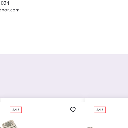
3024
abor.com
SALE
SALE