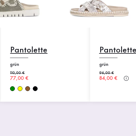
Pantolette
Pantolett
grün
grün
Alter Preis
110,00 €
Alter Preis
96,00 €
Neuer Preis
77,00 €
Neuer Preis
84,00 €