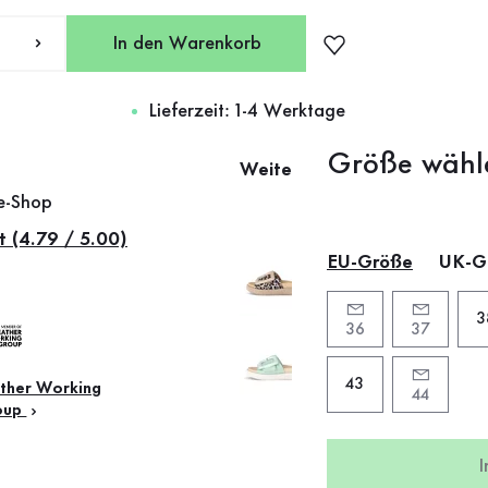
In den Warenkorb
Lieferzeit: 1-4 Werktage
Größe wähl
Weitere Farben
ne-Shop
t (4.79 / 5.00)
EU-Größe
UK-G
3
36
37
43
ther Working
44
oup