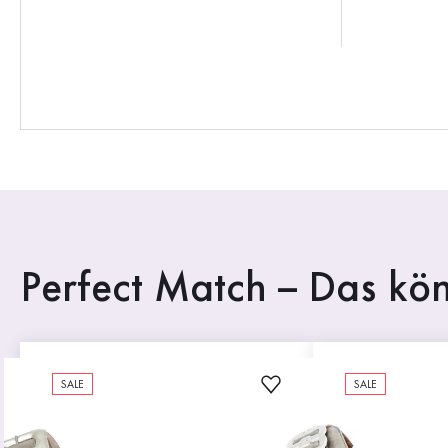
Perfect Match – Das kön
SALE
SALE