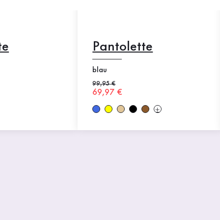
te
Pantolette
blau
Alter Preis
99,95 €
Neuer Preis
69,97 €