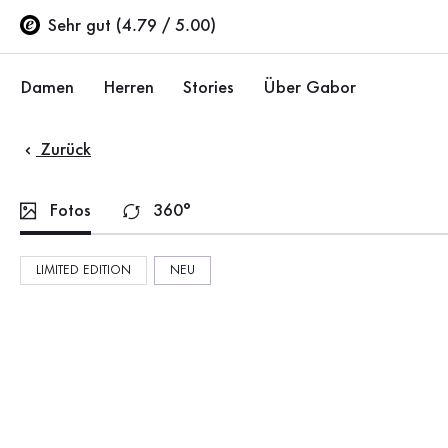
Inhaltsverzeichnis
Zum Hauptinhalt
Zum Inhaltsverzeichnis
Zur Hauptnavigation
Sehr gut (4.79 / 5.00)
Damen
Herren
Stories
Über Gabor
Zurück
Schuhe
Schuhe
Unternehmen
Ballerinas
Sneaker
Nachhaltigkeit
Fotos
360°
Sandalen
Halbschuhe
Gabor Stores
LIMITED EDITION
NEU
Sneaker
Stiefel
Händlerbereich
Halbschuhe
Sale %
Karriere
Pumps
Stiefeletten