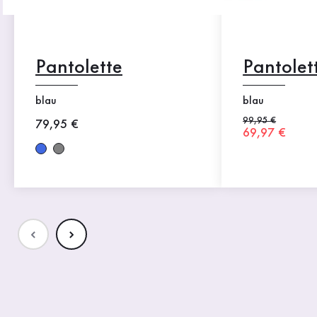
Pantolette
Pantolet
blau
blau
Alter Preis
99,95 €
Neuer Preis
79,95 €
Neuer Preis
69,97 €