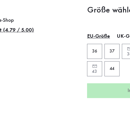
Größe wähl
ne-Shop
t (4.79 / 5.00)
EU-Größe
UK-G
36
37
3
44
43