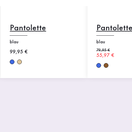
Pantolette
Pantolett
blau
blau
Alter Preis
79,95 €
Neuer Preis
99,95 €
Neuer Preis
55,97 €