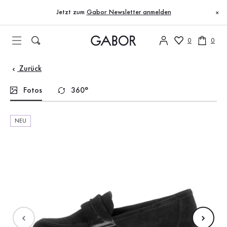
Inhaltsverzeichnis
Zum Hauptinhalt
Zum Inhaltsverzeichnis
Zur Hauptnavigation
Jetzt zum
Gabor Newsletter anmelden
×
0
0
Zurück
Fotos
360°
NEU