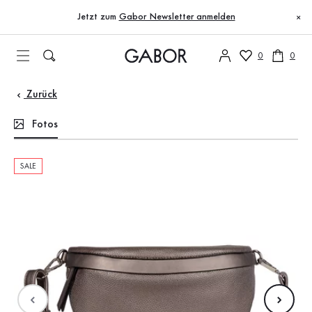
Inhaltsverzeichnis
Zum Hauptinhalt
Zum Inhaltsverzeichnis
Zur Hauptnavigation
Jetzt zum
Gabor Newsletter anmelden
×
0
0
Zurück
Fotos
SALE