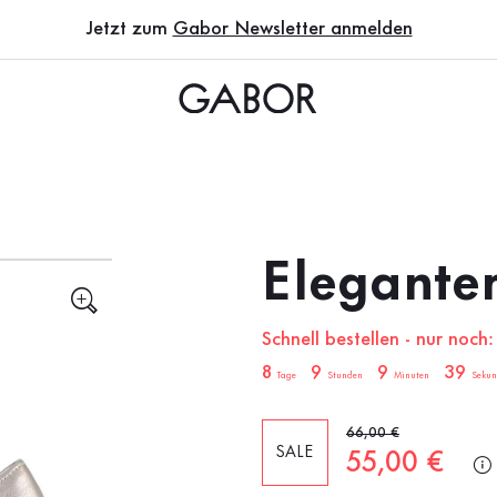
Jetzt zum
Gabor Newsletter anmelden
Elegante
Schnell bestellen - nur noch:
sale.countdown.description
8
9
9
38
Tage
Stunden
Minuten
Sekun
Alter Preis
66,00 €
SALE
Neuer Preis
55,00 €