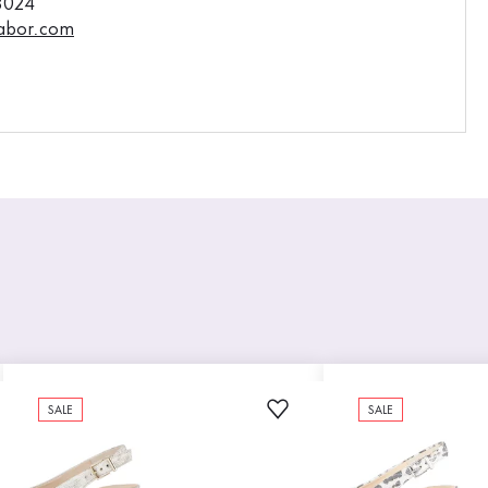
3024
abor.com
SALE
SALE