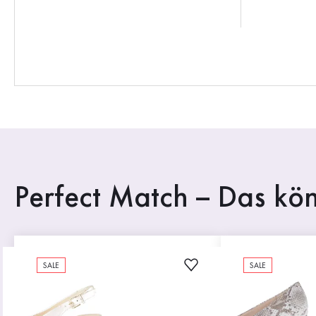
Perfect Match – Das kön
SALE
SALE