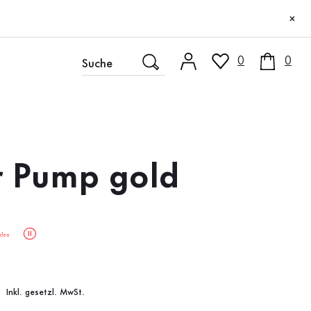
×
0
0
r Pump gold
den
Inkl. gesetzl. MwSt.