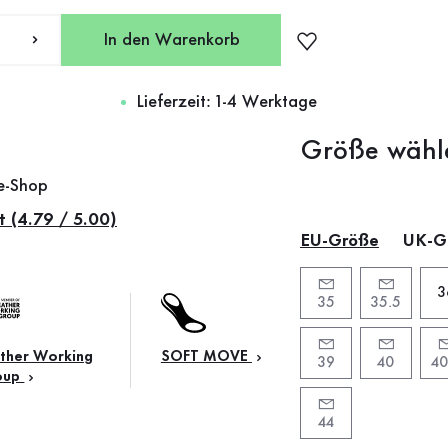
In den Warenkorb
Lieferzeit: 1-4 Werktage
Größe wähl
ne-Shop
t (4.79 / 5.00)
EU-Größe
UK-G
3
35
35.5
ther Working
SOFT MOVE
39
40
40
oup
44