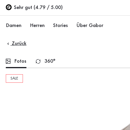
Inhaltsverzeichnis
Zum Hauptinhalt
Zum Inhaltsverzeichnis
Zur Hauptnavigation
Sehr gut (4.79 / 5.00)
Damen
Herren
Stories
Über Gabor
Zurück
Schuhe
Schuhe
Unternehmen
Ballerinas
Sneaker
Nachhaltigkeit
Fotos
360°
Sandalen
Halbschuhe
Gabor Stores
SALE
Sneaker
Stiefel
Händlerbereich
Halbschuhe
Sale %
Karriere
Pumps
Stiefeletten