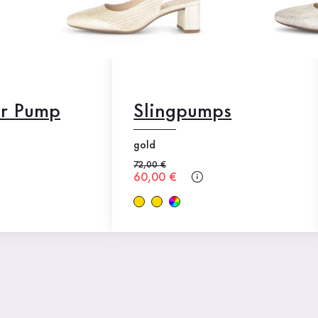
er Pump
Slingpumps
gold
Alter Preis
72,00 €
Neuer Preis
60,00 €