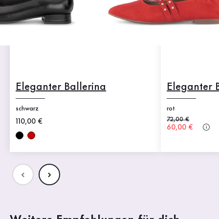
Eleganter Ballerina
Eleganter 
schwarz
rot
Alter Preis
72,00 €
Neuer Preis
110,00 €
Neuer Preis
60,00 €