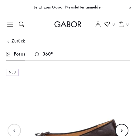
Inhaltsverzeichnis
Zum Hauptinhalt
Zum Inhaltsverzeichnis
Zur Hauptnavigation
Jetzt zum
Gabor Newsletter anmelden
×
0
0
Zurück
Fotos
360°
NEU