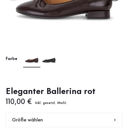
Farbe
Eleganter Ballerina rot
Neuer Preis
110,00 €
Inkl. gesetzl. MwSt.
Größe wählen