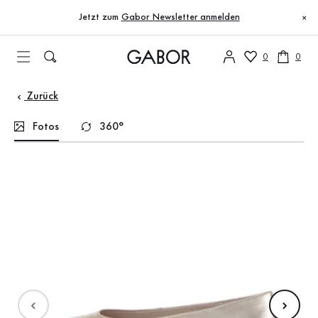
Inhaltsverzeichnis
Zum Hauptinhalt
Zum Inhaltsverzeichnis
Zur Hauptnavigation
Jetzt zum
Gabor Newsletter anmelden
×
0
0
Zurück
Fotos
360°