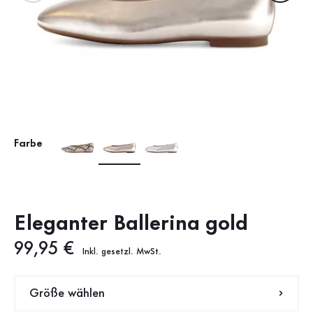
Farbe
Eleganter Ballerina gold
Neuer Preis
99,95 €
Inkl. gesetzl. MwSt.
Größe wählen