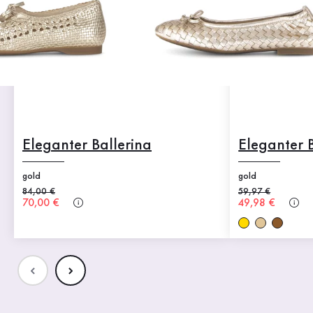
Eleganter Ballerina
Eleganter 
gold
gold
Alter Preis
84,00 €
Alter Preis
59,97 €
Neuer Preis
70,00 €
Neuer Preis
49,98 €