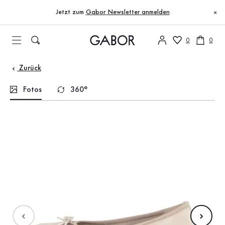
Inhaltsverzeichnis
Zum Hauptinhalt
Zum Inhaltsverzeichnis
Zur Hauptnavigation
Jetzt zum
Gabor Newsletter anmelden
×
0
0
Zurück
Fotos
360°