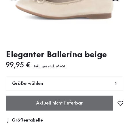
Eleganter Ballerina beige
Neuer Preis
99,95 €
Inkl. gesetzl. MwSt.
Größe wählen
Aktuell nicht lieferbar
Größentabelle