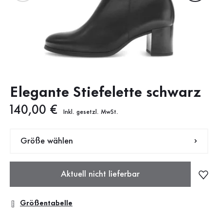
Elegante Stiefelette schwarz
Neuer Preis
140,00 €
Inkl. gesetzl. MwSt.
Größe wählen
Aktuell nicht lieferbar
Größentabelle