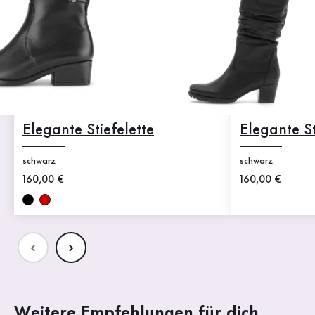
Elegante Stiefelette
Elegante St
schwarz
schwarz
Neuer Preis
160,00 €
Neuer Preis
160,00 €
Weitere Empfehlungen für dich