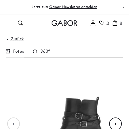
Inhaltsverzeichnis
Zum Hauptinhalt
Zum Inhaltsverzeichnis
Zur Hauptnavigation
Jetzt zum
Gabor Newsletter anmelden
×
0
0
Zurück
Fotos
360°