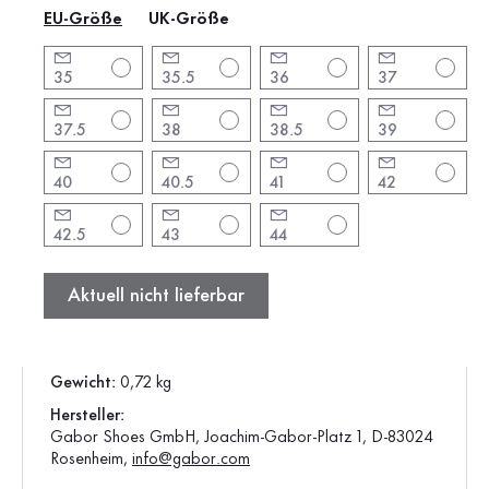
EU-Größe
UK-Größe
Produktinformationen
35
35.5
36
37
Marke:
Gabor
Absatzform:
Blockabsatz
37.5
38
38.5
39
Absatzhöhe:
5.5 cm
40
40.5
41
42
Farbe:
schwarz
Schafthöhe:
17 cm
42.5
43
44
Schuhspitze:
rund
Verschluss:
Reißverschluss
Aktuell nicht lieferbar
Artikel:
75.693.27
Produktion:
Europa
Gewicht:
0,72 kg
Hersteller:
Gabor Shoes GmbH, Joachim-Gabor-Platz 1, D-83024
Rosenheim,
info@gabor.com