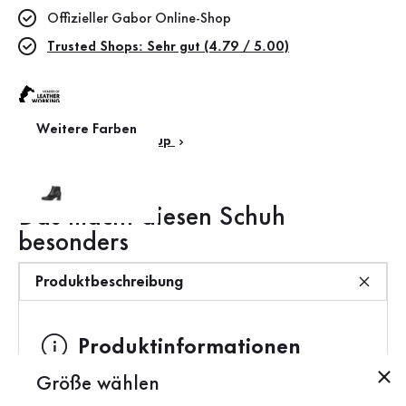
Offizieller Gabor Online-Shop
Trusted Shops: Sehr gut (4.79 / 5.00)
Weitere Farben
Leather Working Group
Das macht diesen Schuh
besonders
Produktbeschreibung
Produktinformationen
Größe wählen
Marke:
Gabor