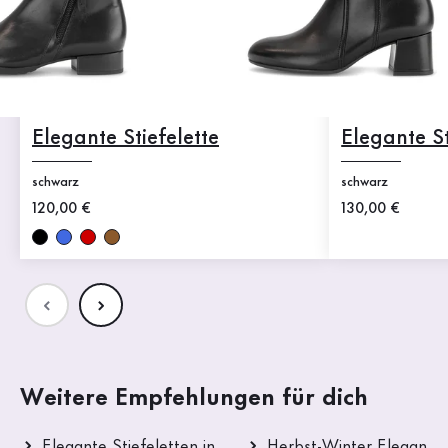
Elegante Stiefelette
Elegante St
schwarz
schwarz
Neuer Preis
120,00 €
Neuer Preis
130,00 €
Weitere Empfehlungen für dich
Elegante Stiefeletten in
Herbst-Winter Elegante