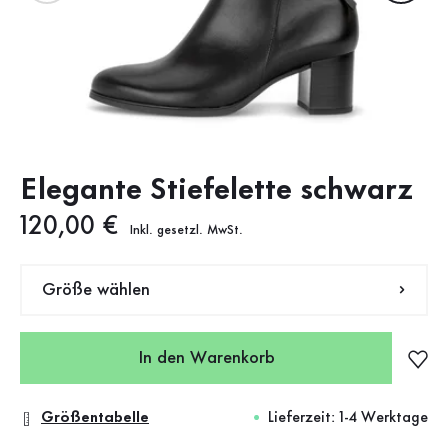
Elegante Stiefelette schwarz
Neuer Preis
120,00 €
Inkl. gesetzl. MwSt.
Größe wählen
In den Warenkorb
Größentabelle
Lieferzeit: 1-4 Werktage