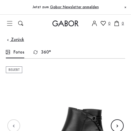
Inhaltsverzeichnis
Zum Hauptinhalt
Zum Inhaltsverzeichnis
Zur Hauptnavigation
Jetzt zum
Gabor Newsletter anmelden
×
0
0
Zurück
Fotos
360°
BELIEBT