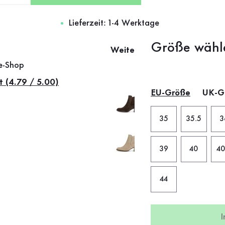
Lieferzeit: 1-4 Werktage
Größe wähl
Weitere Farben
ne-Shop
t (4.79 / 5.00)
EU-Größe
UK-G
35
35.5
3
39
40
40
44