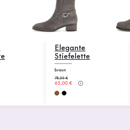
e
Elegante
te
Stiefelette
braun
Alter Preis
78,00 €
Neuer Preis
65,00 €