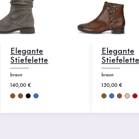
Elegante
Elegante
Stiefelette
Stiefelett
braun
braun
Neuer Preis
140,00 €
Neuer Preis
130,00 €