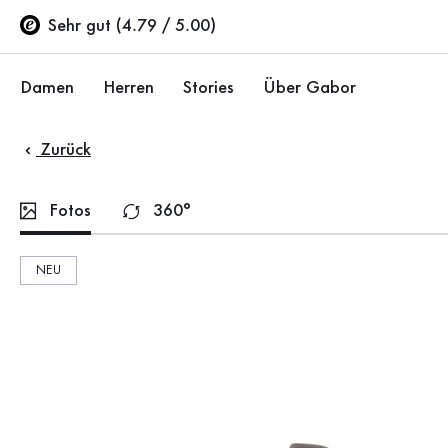
Inhaltsverzeichnis
Zum Hauptinhalt
Zum Inhaltsverzeichnis
Zur Hauptnavigation
Sehr gut (4.79 / 5.00)
Damen
Herren
Stories
Über Gabor
Zurück
Schuhe
Schuhe
Unternehmen
Ballerinas
Sneaker
Nachhaltigkeit
Fotos
360°
Sandalen
Halbschuhe
Gabor Stores
NEU
Sneaker
Stiefel
Händlerbereich
Halbschuhe
Sale %
Karriere
Pumps
Stiefeletten