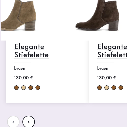
Elegante
Elegant
Stiefelette
Stiefelet
braun
braun
Neuer Preis
130,00 €
Neuer Preis
130,00 €