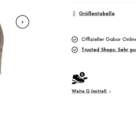
Größentabelle
Offizieller Gabor Onli
Trusted Shops: Sehr gu
Weite G (mittel)