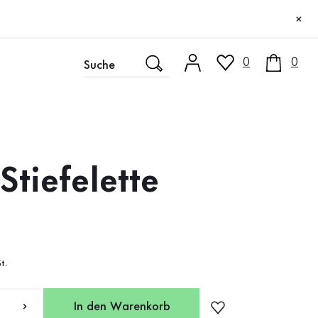
×
0
0
Stiefelette
t.
In den Warenkorb