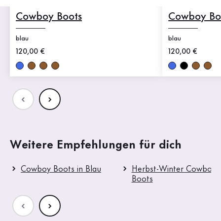
Cowboy Boots
Cowboy Bo
blau
blau
Neuer Preis
120,00 €
Neuer Preis
120,00 €
Weitere Empfehlungen für dich
Cowboy Boots in Blau
Herbst-Winter Cowboy
Boots