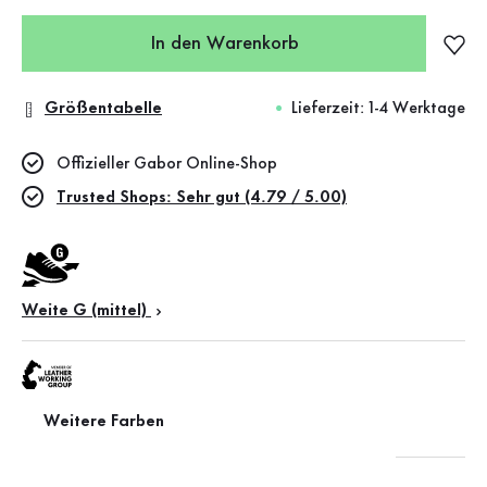
In den Warenkorb
Größentabelle
Lieferzeit: 1-4 Werktage
Offizieller Gabor Online-Shop
Trusted Shops: Sehr gut (4.79 / 5.00)
Weite G (mittel)
Weitere Farben
Leather Working Group