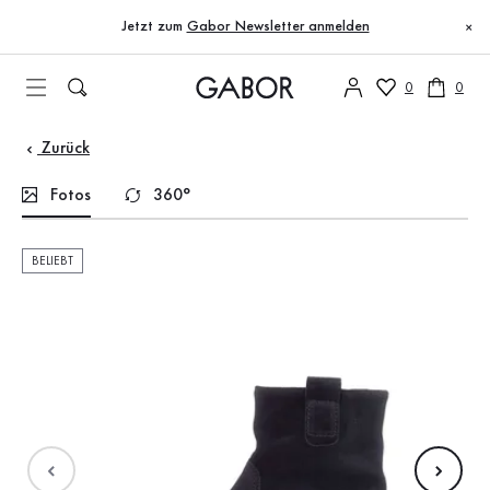
Inhaltsverzeichnis
Zum Hauptinhalt
Zum Inhaltsverzeichnis
Zur Hauptnavigation
Jetzt zum
Gabor Newsletter anmelden
×
0
0
Zurück
Fotos
360°
BELIEBT