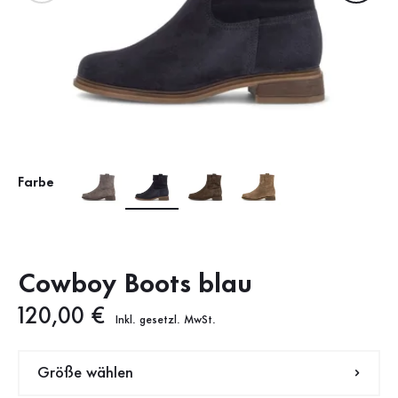
Farbe
Cowboy Boots blau
Neuer Preis
120,00 €
Inkl. gesetzl. MwSt.
Größe wählen