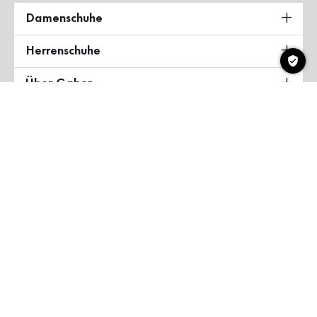
Damenschuhe
Herrenschuhe
Über Gabor
Land & Sprache
Deutschland
Copyright ©2026 Gabor Shoes GmbH
AGB
Datenschutzerklärung
Impressum