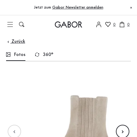
Inhaltsverzeichnis
Zum Hauptinhalt
Zum Inhaltsverzeichnis
Zur Hauptnavigation
Jetzt zum
Gabor Newsletter anmelden
×
0
0
Zurück
Fotos
360°