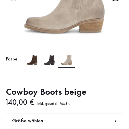
Farbe
Cowboy Boots beige
Neuer Preis
140,00 €
Inkl. gesetzl. MwSt.
Größe wählen