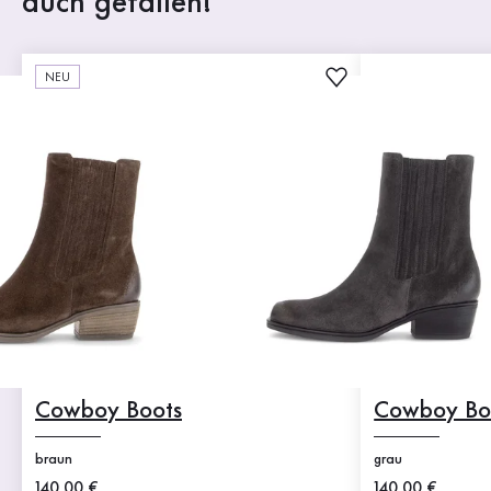
auch gefallen!
NEU
Cowboy Boots
Cowboy Bo
braun
grau
Neuer Preis
140,00 €
Neuer Preis
140,00 €