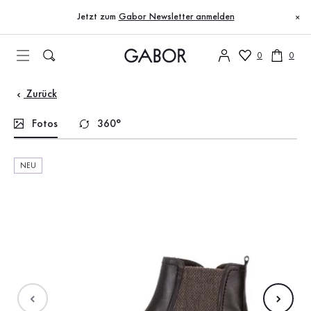
Inhaltsverzeichnis
Zum Hauptinhalt
Zum Inhaltsverzeichnis
Zur Hauptnavigation
Jetzt zum
Gabor Newsletter anmelden
×
0
0
Zurück
Fotos
360°
NEU