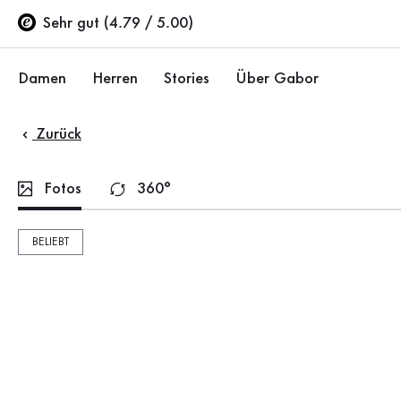
Inhaltsverzeichnis
Zum Hauptinhalt
Zum Inhaltsverzeichnis
Zur Hauptnavigation
Sehr gut (4.79 / 5.00)
Damen
Herren
Stories
Über Gabor
Zurück
Schuhe
Schuhe
Unternehmen
Ballerinas
Sneaker
Nachhaltigkeit
Fotos
360°
Sandalen
Halbschuhe
Gabor Stores
BELIEBT
Sneaker
Stiefel
Händlerbereich
Halbschuhe
Sale %
Karriere
Pumps
Stiefeletten