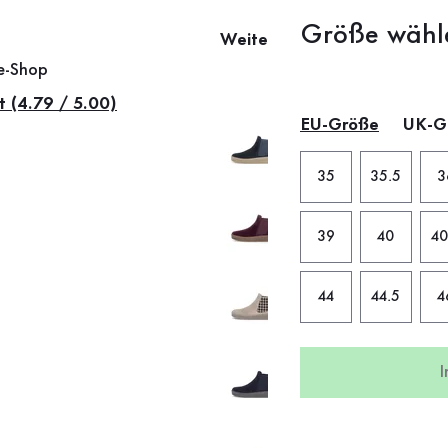
Größe wähl
Weitere Farben
ne-Shop
t (4.79 / 5.00)
EU-Größe
UK-G
35
35.5
3
39
40
40
44
44.5
4