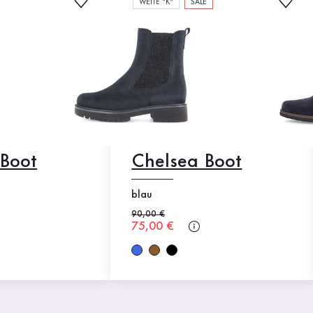
WEITE "K"
SALE
 Boot
Chelsea Boot
blau
Alter Preis
90,00 €
Neuer Preis
75,00 €