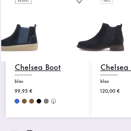
BELIEBT
NEU
Chelsea Boot
Chelsea
blau
blau
Neuer Preis
99,95 €
Neuer Preis
120,00 €