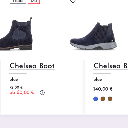
BELIEBT
SALE
Chelsea Boot
Chelsea B
blau
blau
Alter Preis
72,00 €
Neuer Preis
140,00 €
Neuer Preis
ab 60,00 €