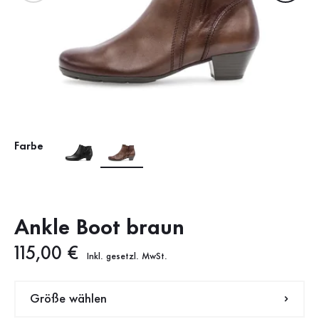
Farbe
Ankle Boot braun
Neuer Preis
115,00 €
Inkl. gesetzl. MwSt.
Größe wählen