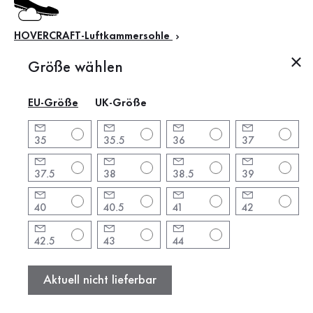
HOVERCRAFT-Luftkammersohle
Größe wählen
Das macht diesen Schuh
EU-Größe
UK-Größe
besonders
35
35.5
36
37
Produktbeschreibung
37.5
38
38.5
39
Produktinformationen
40
40.5
41
42
Marke:
Gabor
42.5
43
44
Absatzform:
Trichterabsatz
Absatzhöhe:
3.5 cm
Aktuell nicht lieferbar
Farbe:
braun
Schafthöhe:
12 cm