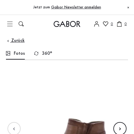
Inhaltsverzeichnis
Zum Hauptinhalt
Zum Inhaltsverzeichnis
Zur Hauptnavigation
Jetzt zum
Gabor Newsletter anmelden
×
0
0
Zurück
Fotos
360°