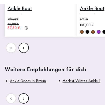
Ankle Boot
Ankle Boot
schwarz
braun
Alter Preis
69,00 €
Neuer Preis
150,00 €
Neuer Preis
57,50 €
Weitere Empfehlungen für dich
Ankle Boots in Braun
Herbst-Winter Ankle Bo